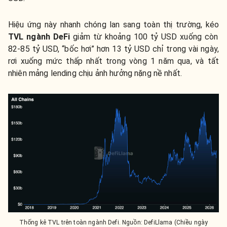
Hiệu ứng này nhanh chóng lan sang toàn thị trường, kéo
TVL ngành DeFi
giảm từ khoảng 100 tỷ USD xuống còn
82-85 tỷ USD, “bốc hơi” hơn 13 tỷ USD chỉ trong vài ngày,
rơi xuống mức thấp nhất trong vòng 1 năm qua, và tất
nhiên mảng lending chịu ảnh hưởng nặng nề nhất.
Thống kê TVL trên toàn ngành Defi. Nguồn: DefiLlama (Chiều ngày