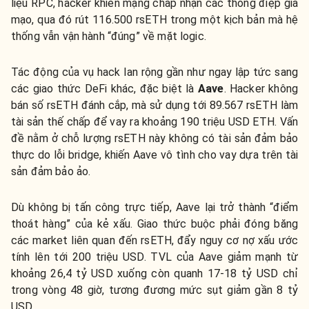
liệu RPC, hacker khiến mạng chấp nhận các thông điệp giả
mạo, qua đó rút 116.500 rsETH trong một kịch bản mà hệ
thống vẫn vận hành “đúng” về mặt logic.
Tác động của vụ hack lan rộng gần như ngay lập tức sang
các giao thức DeFi khác, đặc biệt là
Aave
. Hacker không
bán số rsETH đánh cắp, mà sử dụng tới 89.567 rsETH làm
tài sản thế chấp để vay ra khoảng 190 triệu USD ETH. Vấn
đề nằm ở chỗ lượng rsETH này không có tài sản đảm bảo
thực do lỗi bridge, khiến Aave vô tình cho vay dựa trên tài
sản đảm bảo ảo.
Dù không bị tấn công trực tiếp, Aave lại trở thành “điểm
thoát hàng” của kẻ xấu. Giao thức buộc phải đóng băng
các market liên quan đến rsETH, đẩy nguy cơ nợ xấu ước
tính lên tới 200 triệu USD. TVL của Aave giảm mạnh từ
khoảng 26,4 tỷ USD xuống còn quanh 17-18 tỷ USD chỉ
trong vòng 48 giờ, tương đương mức sụt giảm gần 8 tỷ
USD.