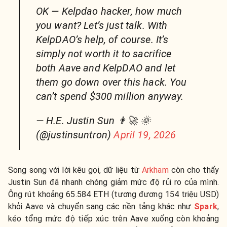
OK — Kelpdao hacker, how much
you want? Let’s just talk. With
KelpDAO’s help, of course. It’s
simply not worth it to sacrifice
both Aave and KelpDAO and let
them go down over this hack. You
can’t spend $300 million anyway.
— H.E. Justin Sun 👨‍🚀 🌞
(@justinsuntron)
April 19, 2026
Song song với lời kêu gọi, dữ liệu từ
Arkham
còn cho thấy
Justin Sun đã nhanh chóng giảm mức độ rủi ro của mình.
Ông rút khoảng 65.584 ETH (tương đương 154 triệu USD)
khỏi Aave và chuyển sang các nền tảng khác như
Spark
,
kéo tổng mức độ tiếp xúc trên Aave xuống còn khoảng