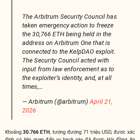
The Arbitrum Security Council has
taken emergency action to freeze
the 30,766 ETH being held in the
address on Arbitrum One that is
connected to the KelpDAO exploit.
The Security Council acted with
input from law enforcement as to
the exploiter’s identity, and, at all
times,…
— Arbitrum (@arbitrum)
April 21,
2026
Khoảng
30.766 ETH
, tương đương 71 triệu USD, được xác
định có liên quan đến vụ hack này đã được Hội đồng An