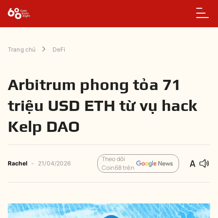
Trang chủ
DeFi
Arbitrum phong tỏa 71
triệu USD ETH từ vụ hack
Kelp DAO
Theo dõi
Rachel
-
21/04/2026
Coin68 trên