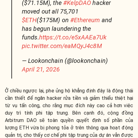
($71.15M), the
#KelpDAO
hacker
moved out all 75,701
$ETH
($175M) on
#Ethereum
and
has begun laundering the
funds.
https://t.co/e5xAAEa7Uk
pic.twitter.com/eaMQyJ4c8M
— Lookonchain (@lookonchain)
April 21, 2026
Ở chiều ngược lại, phe ủng hộ khẳng định đây là động thái
cần thiết để ngăn hacker rửa tiền và giảm thiểu thiệt hại
từ vụ tấn công, cho rằng mục đích này cao cả hơn việc
duy trì tính phi tập trung. Bên cạnh đó, cộng đồng
Arbitrum DAO sẽ toàn quyền quyết định số phần của
lượng ETH vừa bị phong tỏa ở trên thông qua hoạt động
quản trị, cho thấy cơ chế phi tập trung của dự án vẫn được