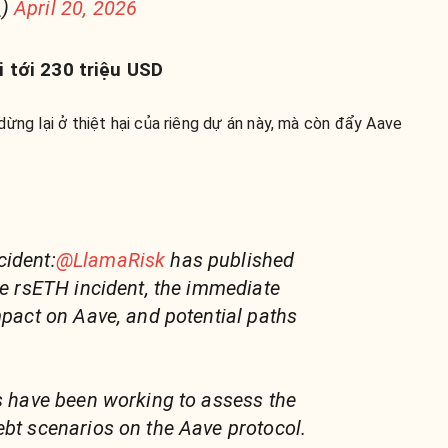
_)
April 20, 2026
i tới 230 triệu USD
ừng lại ở thiệt hại của riêng dự án này, mà còn đẩy Aave
cident:
@LlamaRisk
has published
he rsETH incident, the immediate
mpact on Aave, and potential paths
rs have been working to assess the
ebt scenarios on the Aave protocol.