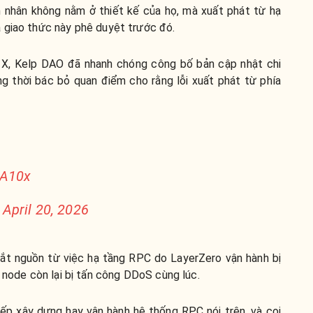
 nhân không nằm ở thiết kế của họ, mà xuất phát từ hạ
 giao thức này phê duyệt trước đó.
n X, Kelp DAO đã nhanh chóng công bố bản cập nhật chi
ng thời bác bỏ quan điểm cho rằng lỗi xuất phát từ phía
yA10x
)
April 20, 2026
ắt nguồn từ việc hạ tầng RPC do LayerZero vận hành bị
à node còn lại bị tấn công DDoS cùng lúc.
ếp xây dựng hay vận hành hệ thống RPC nói trên, và coi