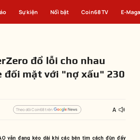
cáo
Sự kiện
Nổi bật
Coin68 TV
E-Maga
rZero đổ lỗi cho nhau
e đối mặt với "nợ xấu" 230
Theo dõi Coin68 trên
AO vẫn đang kéo dài khi các bên tìm cách đùn đẩy