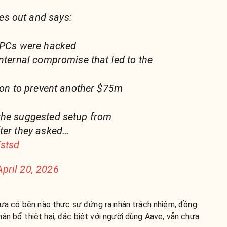
s out and says:
 RPCs were hacked
internal compromise that led to the
tion to prevent another $75m
the suggested setup from
ter they asked…
Estsd
April 20, 2026
chưa có bên nào thực sự đứng ra nhận trách nhiệm, đồng
ân bổ thiệt hại, đặc biệt với người dùng Aave, vẫn chưa