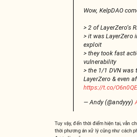
Wow, KelpDAO come
> 2 of LayerZero’s
> it was LayerZero 
exploit
> they took fast ac
vulnerability
> the 1/1 DVN was 
LayerZero & even af
https://t.co/O6n0Q
— Andy (@andyyy)
Tuy vậy, đến thời điểm hiện tại, vẫn 
thời phương án xử lý cũng như cách ph