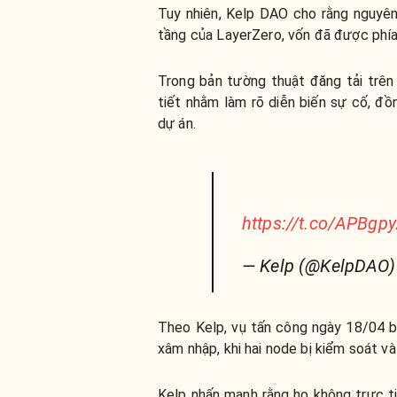
Tuy nhiên, Kelp DAO cho rằng nguyên
tầng của LayerZero, vốn đã được phía
Trong bản tường thuật đăng tải trê
tiết nhằm làm rõ diễn biến sự cố, đồ
dự án.
https://t.co/APBgp
— Kelp (@KelpDAO
Theo Kelp, vụ tấn công ngày 18/04 b
xâm nhập, khi hai node bị kiểm soát v
Kelp nhấn mạnh rằng họ không trực ti