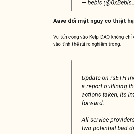
— bebis (@0xBebis
Aave đối mặt nguy cơ thiệt hạ
Vụ tấn công vào Kelp DAO không chỉ d
vào tình thế rủi ro nghiêm trọng.
Update on rsETH in
a report outlining t
actions taken, its i
forward.
All service provide
two potential bad d