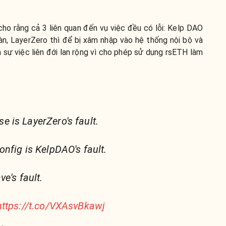
ho rằng cả 3 liên quan đến vụ việc đều có lỗi: Kelp DAO
àn, LayerZero thì để bị xâm nhập vào hệ thống nội bộ và
 sự việc liên đới lan rộng vì cho phép sử dụng rsETH làm
 is LayerZero's fault.
nfig is KelpDAO's fault.
e's fault.
https://t.co/VXAsvBkawj