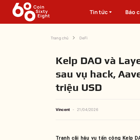
Tin tức
Báo 
Trang chủ
DeFi
Kelp DAO và Laye
sau vụ hack, Aav
triệu USD
Vincent
-
21/04/2026
Tranh cãi hậu vụ tấn công Kelp D