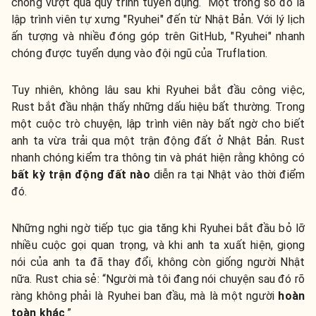
chóng vượt qua quy trình tuyển dụng. Một trong số đó là
lập trình viên tự xưng "Ryuhei" đến từ Nhật Bản. Với lý lịch
ấn tượng và nhiều đóng góp trên GitHub, "Ryuhei" nhanh
chóng được tuyển dụng vào đội ngũ của Truflation.
Tuy nhiên, không lâu sau khi Ryuhei bắt đầu công việc,
Rust bắt đầu nhận thấy những dấu hiệu bất thường. Trong
một cuộc trò chuyện, lập trình viên này bất ngờ cho biết
anh ta vừa trải qua một trận động đất ở Nhật Bản. Rust
nhanh chóng kiểm tra thông tin và phát hiện rằng không có
bất kỳ trận động đất nào
diễn ra tại Nhật vào thời điểm
đó.
Những nghi ngờ tiếp tục gia tăng khi Ryuhei bắt đầu bỏ lỡ
nhiều cuộc gọi quan trọng, và khi anh ta xuất hiện, giọng
nói của anh ta đã thay đổi, không còn giống người Nhật
nữa. Rust chia sẻ: “Người mà tôi đang nói chuyện sau đó rõ
ràng không phải là Ryuhei ban đầu, mà là một người
hoàn
toàn khác
.”