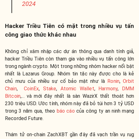
2024
Hacker Triều Tiên có mặt trong nhiều vụ tấn
công giao thức khác nhau
Không chỉ xâm nhập các dự án thông qua danh tính giả,
hacker Triều Tiên còn tham gia vào nhiều vụ tấn công lớn
trong ngành crypto. Một trong những nhóm hacker nổi bật
nhất là Lazarus Group. Nhóm tin tặc này
được c
ho là kẻ
chủ mưu của nhiều sự cố bảo mật như là
Ronin
,
Orbit
Chain
,
CoinEx
,
Stake
,
Atomic Wallet
,
Harmony
,
DMM
Bitcoin
,... và mới đây nhất là sàn WazirX thất thoát hơn
230 triệu USD.
Ước tính, nhóm này đã bỏ túi hơn 3 tỷ USD
trong 3 năm qua, theo
báo cáo
của công ty an ninh mạng
Recorded Future.
Thám tử on-chain ZachXBT gần đây đã vạch trần vụ rug