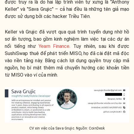
được truy ra là do hai lập trình viên tự xưng là "Anthony
Keller" và "Sava Grujic" – cả hai đều là những tên giả mạo
được sử dụng bởi các hacker Triều Tiên.
Keller và Grujic đã vượt qua quá trình tuyển dụng nhờ hồ
sơ ấn tượng, bao gồm kinh nghiệm làm việc tại các dự án
nổi tiếng như
Yearn Finance
. Tuy nhiên, sau khi được
SushiSwap thuê để phát triển MISO, họ đã cài đặt mã độc
vào nền tảng này. Bằng cách lợi dụng quyền truy cập mã
nguồn, họ bí mật thêm mã chuyển hướng các khoản tiền
từ MISO vào ví của mình.
CV xin việc của Sava Grujic. Nguồn: CoinDesk