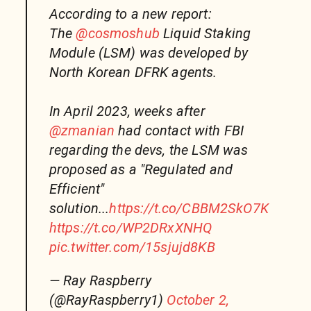
According to a new report:
The
@cosmoshub
Liquid Staking
Module (LSM) was developed by
North Korean DFRK agents.
In April 2023, weeks after
@zmanian
had contact with FBI
regarding the devs, the LSM was
proposed as a "Regulated and
Efficient"
solution...
https://t.co/CBBM2SkO7K
https://t.co/WP2DRxXNHQ
pic.twitter.com/15sjujd8KB
— Ray Raspberry
(@RayRaspberry1)
October 2,