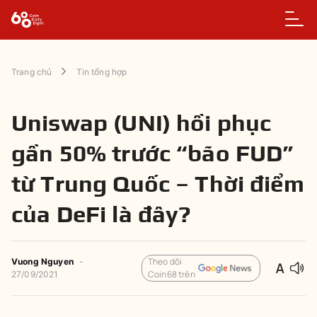
Trang chủ
Tin tổng hợp
Uniswap (UNI) hồi phục
gần 50% trước “bão FUD”
từ Trung Quốc – Thời điểm
của DeFi là đây?
Theo dõi
Vuong Nguyen
-
Coin68 trên
27/09/2021