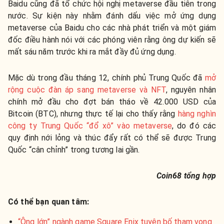
Baidu cũng đã tổ chức hội nghị metaverse đầu tiên trong
nước. Sự kiện này nhằm đánh dấu việc mở ứng dụng
metaverse của Baidu cho các nhà phát triển và một giám
đốc điều hành nói với các phóng viên rằng ông dự kiến ​​sẽ
mất sáu năm trước khi ra mắt đầy đủ ứng dụng.
Mặc dù trong đầu tháng 12, chính phủ Trung Quốc đã
mở
rộng cuộc đàn áp sang metaverse và NFT
, nguyên nhân
chính mở đầu cho đợt bán tháo về 42.000 USD của
Bitcoin (BTC), nhưng thực tế lại cho thấy rằng
hàng nghìn
công ty Trung Quốc “đổ xô” vào metaverse
, do đó các
quy định nới lỏng và thúc đẩy rất có thể sẽ được Trung
Quốc “cân chỉnh” trong tương lai gần.
Coin68 tổng hợp
Có thể bạn quan tâm:
“Ông lớn” ngành game Square Enix tuyên bố tham vọng