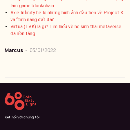
làm game blockchain
Axie Infinity hé lộ những hình ảnh đầu tiên về Project K
và “tính năng đất đai”
Virtua (TVK) là gì? Tìm hiểu về hệ sinh thái metaverse
đa nền tảng
Marcus
-
03/01/2022
Kết nối với chúng tôi