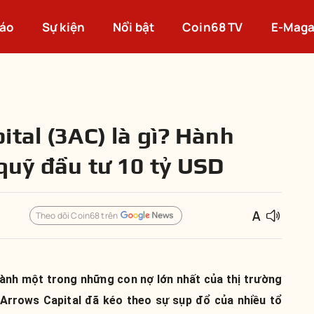
cáo
Sự kiện
Nổi bật
Coin68 TV
E-Maga
ital (3AC) là gì? Hành
 quỹ đầu tư 10 tỷ USD
Theo dõi Coin68 trên
ành một trong những con nợ lớn nhất của thị trường
 Arrows Capital đã kéo theo sự sụp đổ của nhiều tổ