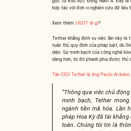
gốc từ khu vực Đông Nam Á. Đây là 
hợp tác với đơn vị nghiên cứu dữ liệu 
Xem thêm:
USDT là gì
?
Tether khẳng định vụ việc lần này là 
tuân thủ quy định của pháp luật, dù 
diện. Sự minh bạch của công nghệ bloc
dàng hơn, từ đó phanh phui được thủ 
Tân CEO Tether là ông Paolo Ardoino
“Thông qua việc chủ động 
minh bạch, Tether mon
ngành tiền mã hóa. Lần h
pháp Hoa Kỳ đã tái khẳng
toàn. Chúng tôi tin là th