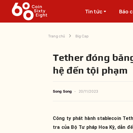
Tin tức
Báo 
Trang chủ
Big Cap
Tether đóng băng
hệ đến tội phạm
Song Song
-
20/11/2023
Công ty phát hành stablecoin Tet
tra của Bộ Tư pháp Hoa Kỳ, dẫn đế