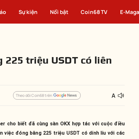
cáo
Sự kiện
Nổi bật
Coin68 TV
E-Maga
 225 triệu USDT có liên
Theo dõi Coin68 trên
her cho biết đã cùng sàn OKX hợp tác với cuộc điều
n việc đóng băng 225 triệu USDT có dính líu với các