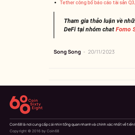
Tether công bố báo cáo tài sản Q
Tham gia thảo luận về nhữ
DeFi tại nhóm chat
Fomo S
Song Song
-
20/11/2023
Coin68 là nơi cung cấp cái nhìn tổng quan nhanh và chính xác nhất về tiến
Copyright © 2016 by Coin68