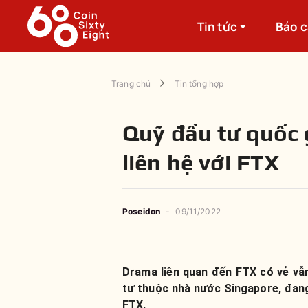
Tin tức
Báo 
Trang chủ
Tin tổng hợp
Quỹ đầu tư quốc
liên hệ với FTX
Poseidon
-
09/11/2022
Drama liên quan đến FTX có vẻ vẫ
tư thuộc nhà nước Singapore, đang 
FTX.