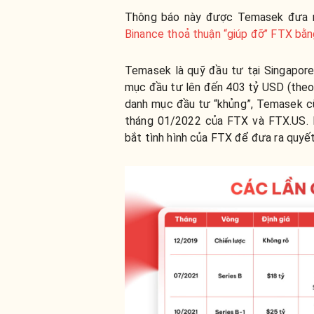
Thông báo này được Temasek đưa r
Binance thoả thuận “giúp đỡ” FTX bằng
Temasek là quỹ đầu tư tại Singapore
mục đầu tư lên đến 403 tỷ USD (theo
danh mục đầu tư “khủng”, Temasek cũn
tháng 01/2022 của FTX và FTX.US. 
bắt tình hình của FTX để đưa ra quyết