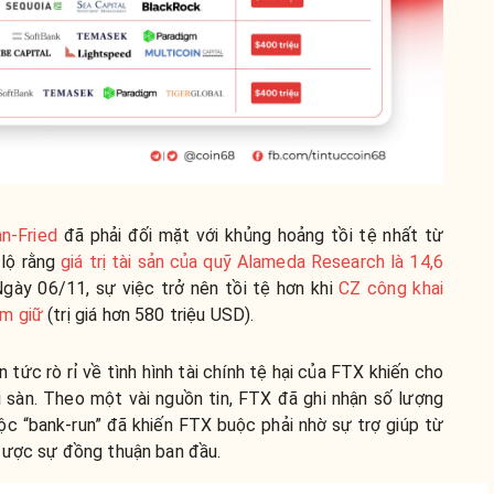
n-Fried
đã phải đối mặt với khủng hoảng tồi tệ nhất từ
 lộ rằng
giá trị tài sản của quỹ Alameda Research là 14,6
Ngày 06/11, sự việc trở nên tồi tệ hơn khi
CZ công khai
ắm giữ
(trị giá hơn 580 triệu USD).
 tức rò rỉ về tình hình tài chính tệ hại của FTX khiến cho
i sàn. Theo một vài nguồn tin, FTX đã ghi nhận số lượng
uộc “bank-run” đã khiến FTX buộc phải nhờ sự trợ giúp từ
được sự đồng thuận ban đầu.