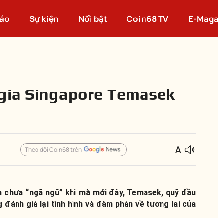
cáo
Sự kiện
Nổi bật
Coin68 TV
E-Maga
 gia Singapore Temasek
Theo dõi Coin68 trên
n chưa “ngã ngũ” khi mà mới đây, Temasek, quỹ đầu
đánh giá lại tình hình và đàm phán về tương lai của