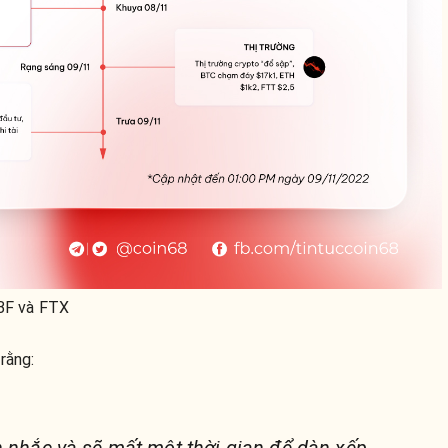
SBF và FTX
rằng:
n nhắc và sẽ mất một thời gian để dàn xếp