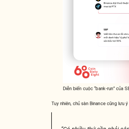
Diễn biến cuộc “bank-run” của 
Tuy nhiên, chủ sàn Binance cũng lưu ý 
“Có nhiều thứ cần phải câ