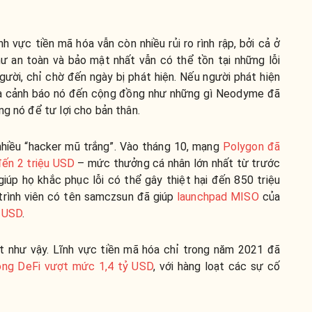
h vực tiền mã hóa vẫn còn nhiều rủi ro rình rập, bởi cả ở
ư an toàn và bảo mật nhất vẫn có thể tồn tại những lỗi
gười, chỉ chờ đến ngày bị phát hiện. Nếu người phát hiện
 và cảnh báo nó đến cộng đồng như những gì Neodyme đã
ng nó để tư lợi cho bản thân.
nhiều “hacker mũ trắng”. Vào tháng 10, mạng
Polygon đã
đến 2 triệu USD
– mức thưởng cá nhân lớn nhất từ trước
giúp họ khắc phục lỗi có thể gây thiệt hại đến 850 triệu
trình viên có tên samczsun đã giúp
launchpad MISO
của
u USD
.
ốt như vậy. Lĩnh vực tiền mã hóa chỉ trong năm 2021 đã
công DeFi vượt mức 1,4 tỷ USD
, với hàng loạt các sự cố