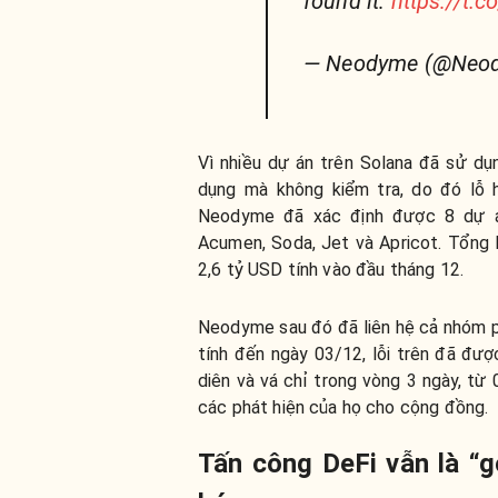
found it:
https://t.c
— Neodyme (@Neo
Vì nhiều dự án trên Solana đã sử dụ
dụng mà không kiểm tra, do đó lỗ h
Neodyme đã xác định được 8 dự á
Acumen, Soda, Jet và Apricot. Tổng l
2,6 tỷ USD tính vào đầu tháng 12.
Neodyme sau đó đã liên hệ cả nhóm ph
tính đến ngày 03/12, lỗi trên đã đư
diên và vá chỉ trong vòng 3 ngày, t
các phát hiện của họ cho cộng đồng.
Tấn công DeFi vẫn là “g