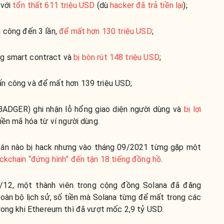
với
tổn thất 611 triệu USD
(dù
hacker đã trả tiền lại
);
 công đến 3 lần,
để mất hơn 130 triệu USD
;
g smart contract và
bị bòn rút 148 triệu USD
;
n công và để mất hơn 139 triệu USD;
BADGER) ghi nhận lỗ hổng giao diện người dùng và
bị lợi
iền mã hóa từ ví người dùng.
ự án nào bị hack nhưng vào tháng 09/2021 từng gặp một
ckchain “đứng hình” đến tận 18 tiếng đồng hồ
.
/12, một thành viên trong cộng đồng Solana đã đăng
toàn bộ lịch sử, số tiền mà Solana từng để mất trong các
rong khi Ethereum thì đã vượt mốc 2,9 tỷ USD.