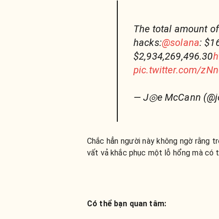
The total amount of
hacks:
@solana
: $1
$2,934,269,496.30
h
pic.twitter.com/zN
— J◎e McCann (@
Chắc hẳn người này không ngờ rằng t
vất vả khắc phục một lỗ hổng mà có t
Có thể bạn quan tâm: