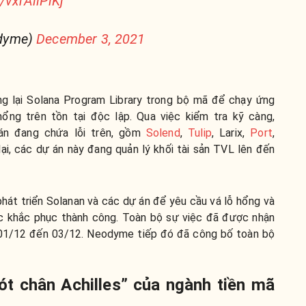
o/vxrAiiPiKj
dyme)
December 3, 2021
ng lại Solana Program Library trong bộ mã để chạy ứng
ổng trên tồn tại độc lập. Qua việc kiểm tra kỹ càng,
n đang chứa lỗi trên, gồm
Solend
,
Tulip
, Larix,
Port
,
ại, các dự án này đang quản lý khối tài sản TVL lên đến
át triển Solanan và các dự án để yêu cầu vá lỗ hổng và
ợc khắc phục thành công. Toàn bộ sự việc đã được nhận
ừ 01/12 đến 03/12. Neodyme tiếp đó đã công bố toàn bộ
ót chân Achilles” của ngành tiền mã