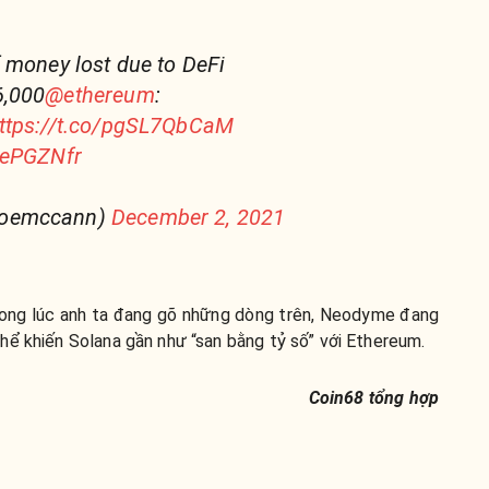
 money lost due to DeFi
6,000
@ethereum
:
ttps://t.co/pgSL7QbCaM
nePGZNfr
joemccann)
December 2, 2021
rong lúc anh ta đang gõ những dòng trên, Neodyme đang
hể khiến Solana gần như “san bằng tỷ số” với Ethereum.
Coin68 tổng hợp