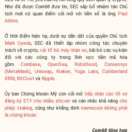
Như đã được Coin68 đưa tin, SEC sắp bổ nhiệm tân Chủ
tịch mới có quan điểm cởi mở với tiền số là ông
Paul
Atkins
.
Ở thời điểm hiện tại, dưới sự dẫn dắt của quyền Chủ tịch
Mark Uyeda
, SEC đã thiết lập nhóm công tác chuyên
trách về crypto,
cải tổ bộ máy nhân sự
, bãi bỏ các vụ kiện
đối với các công ty trong lĩnh vực tiền mã hóa
gồm
Coinbase
,
OpenSea
,
Robinhood
,
Consensys
(MetaMask)
,
Uniswap
,
Kraken, Yuga Labs
,
Cumberland
KRW
,
BitClout
và
Ripple
.
Ủy ban Chứng khoán Mỹ còn cởi mở
tiếp nhận các hồ sơ
đăng ký ETF cho nhiều altcoin
và cân nhắc khả năng
cho
phép staking
, cũng như khẳng định
memecoin không phải
là chứng khoán
.
Coin68 tổng hợp