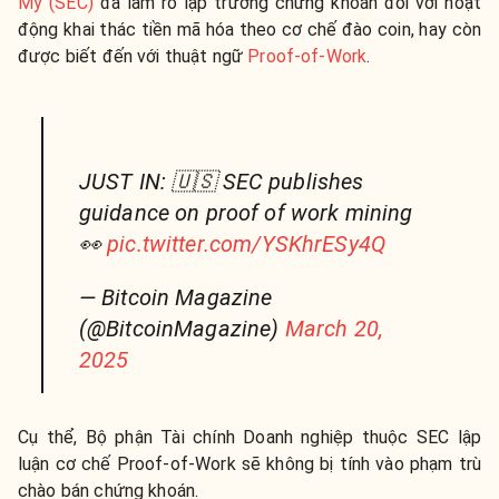
Mỹ (SEC)
đã làm rõ lập trường chứng khoán đối với hoạt
động khai thác tiền mã hóa theo cơ chế đào coin, hay còn
được biết đến với thuật ngữ
Proof-of-Work
.
JUST IN: 🇺🇸 SEC publishes
guidance on proof of work mining
👀
pic.twitter.com/YSKhrESy4Q
— Bitcoin Magazine
(@BitcoinMagazine)
March 20,
2025
Cụ thể, Bộ phận Tài chính Doanh nghiệp thuộc SEC lập
luận cơ chế Proof-of-Work sẽ không bị tính vào phạm trù
chào bán chứng khoán.