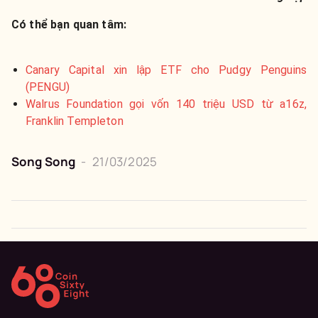
Có thể bạn quan tâm:
Canary Capital xin lập ETF cho Pudgy Penguins
(PENGU)
Walrus Foundation gọi vốn 140 triệu USD từ a16z,
Franklin Templeton
Song Song
-
21/03/2025