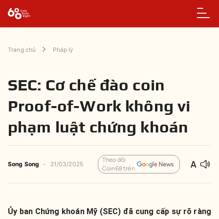
Trang chủ
Pháp lý
SEC: Cơ chế đào coin
Proof-of-Work không vi
phạm luật chứng khoán
Theo dõi
Song Song
-
21/03/2025
Coin68 trên
Ủy ban Chứng khoán Mỹ (SEC) đã cung cấp sự rõ ràng