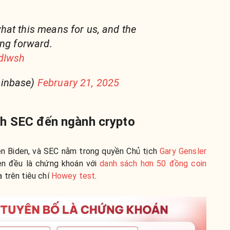
at this means for us, and the
ing forward.
7dIwsh
oinbase)
February 21, 2025
nh SEC đến ngành crypto
ền Biden, và SEC nằm trong quyền Chủ tịch
Gary Gensler
en đều là chứng khoán với
danh sách hơn 50 đồng coin
a trên tiêu chí
Howey test
.