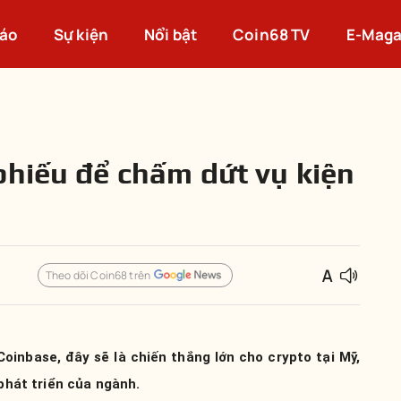
cáo
Sự kiện
Nổi bật
Coin68 TV
E-Maga
phiếu để chấm dứt vụ kiện
Theo dõi Coin68 trên
oinbase, đây sẽ là chiến thắng lớn cho crypto tại Mỹ,
phát triển của ngành.