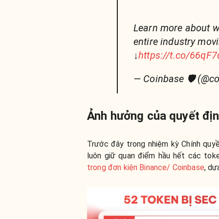
Learn more about wh
entire industry mov
↓
https://t.co/66qF
— Coinbase 🛡️ (@c
Ảnh hưởng của quyết đị
Trước đây trong nhiệm kỳ Chính quy
luôn giữ quan điểm hầu hết các tok
trong đơn kiện Binance/ Coinbase
, dự