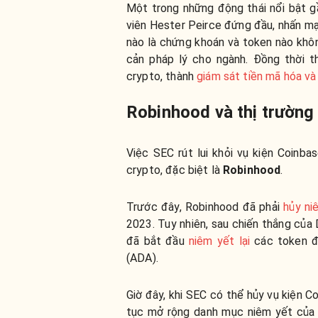
Một trong những động thái nổi bật g
viên Hester Peirce đứng đầu, nhấn mạ
nào là chứng khoán và token nào khô
cản pháp lý cho ngành. Đồng thời t
crypto, thành
giám sát tiền mã hóa và
Robinhood và thị trường 
Việc SEC rút lui khỏi vụ kiện Coinb
crypto, đặc biệt là
Robinhood
.
Trước đây, Robinhood đã phải
hủy ni
2023. Tuy nhiên, sau chiến thắng củ
đã bắt đầu
niêm yết lại
các token đã
(ADA).
Giờ đây, khi SEC có thể hủy vụ kiện C
tục mở rộng danh mục niêm yết của 