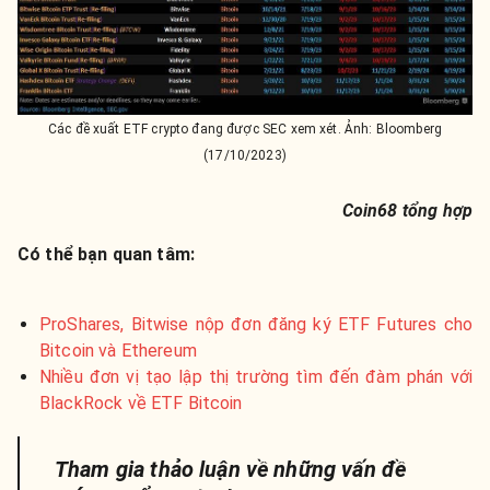
Các đề xuất ETF crypto đang được SEC xem xét. Ảnh: Bloomberg
(17/10/2023)
Coin68 tổng hợp
Có thể bạn quan tâm:
ProShares, Bitwise nộp đơn đăng ký ETF Futures cho
Bitcoin và Ethereum
Nhiều đơn vị tạo lập thị trường tìm đến đàm phán với
BlackRock về ETF Bitcoin
Tham gia thảo luận về những vấn đề