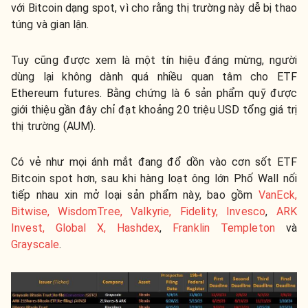
với Bitcoin dạng spot, vì cho rằng thị trường này dễ bị thao
túng và gian lận.
Tuy cũng được xem là một tín hiệu đáng mừng, người
dùng lại không dành quá nhiều quan tâm cho ETF
Ethereum futures. Bằng chứng là 6 sản phẩm quỹ được
giới thiệu gần đây chỉ đạt khoảng 20 triệu USD tổng giá trị
thị trường (AUM).
Có vẻ như mọi ánh mắt đang đổ dồn vào cơn sốt ETF
Bitcoin spot hơn, sau khi hàng loạt ông lớn Phố Wall nối
tiếp nhau xin mở loại sản phẩm này,
bao gồm
VanEck,
Bitwise, WisdomTree, Valkyrie, Fidelity, Invesco
,
ARK
Invest, Global X, Hashdex
,
Franklin Templeton
và
Grayscale
.