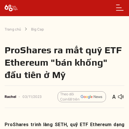
Trang chủ
Big Cap
ProShares ra mắt quỹ ETF
Ethereum "bán khống"
đầu tiên ở Mỹ
Theo dõi
Rachel
-
03/11/2023
Coin68 trên
ProShares trình làng SETH, quỹ ETF Ethereum dạng