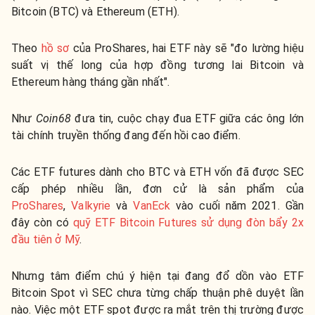
Bitcoin (BTC) và Ethereum (ETH).
Theo
hồ sơ
của ProShares, hai ETF này sẽ "đo lường hiệu
suất vị thế long của hợp đồng tương lai Bitcoin và
Ethereum hàng tháng gần nhất".
Như
Coin68
đưa tin, cuộc chạy đua ETF giữa các ông lớn
tài chính truyền thống đang đến hồi cao điểm.
Các ETF futures dành cho BTC và ETH vốn đã được SEC
cấp phép nhiều lần, đơn cử là sản phẩm của
ProShares
,
Valkyrie
và
VanEck
vào cuối năm 2021. Gần
đây còn có
quỹ ETF Bitcoin Futures sử dụng đòn bẩy 2x
đầu tiên ở Mỹ
.
Nhưng tâm điểm chú ý hiện tại đang đổ dồn vào ETF
Bitcoin Spot vì SEC chưa từng chấp thuận phê duyệt lần
nào. Việc một ETF spot được ra mắt trên thị trường được