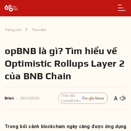
Trang chủ
Thư viện
opBNB là gì? Tìm hiểu về
Optimistic Rollups Layer 2
của BNB Chain
Theo dõi
Brian
-
26/12/2024
Coin68 trên
Trong bối cảnh blockchain ngày càng được ứng dụng