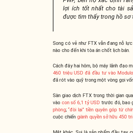
PWP, bên nợ xác định rằn
lợi ích tốt nhất cho tài s
được tìm thấy trong hồ sơ 
Song có vẻ như FTX vẫn đang nỗ lực 
nào cho đến khi tòa án chốt lịch bán.
Cách đây hai hôm, bộ máy lãnh đạo m
460 triệu USD đã đầu tư vào Modulo
đã rót vào quỹ trong một vòng gọi vố
Sàn giao dịch FTX trong thời gian qu
vào
con số 6,1 tỷ USD
trước đó, bao
phòng
;
“đòi lại” tiền quyên góp từ chín
cuộc chiến
giành quyền sở hữu 450 t
Mặt khác, Sui là sản phẩm đầu tay 