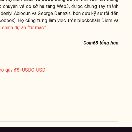
p chuyên về cơ sở hạ tầng Web3, được chung tay thành
Adeniyi Abiodun và George Danezis, bốn cựu kỹ sư rời đến
cebook). Họ cũng từng làm việc trên blockchain Diem và
ị chính dự án “từ mặc”
.
Coin68 tổng hợp
 trợ quy đổi USDC-USD