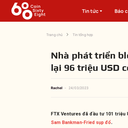
Tin tức
Báo 
Trang chủ
Tin tổng hợp
Nhà phát triển b
lại 96 triệu USD 
Rachel
-
24/03/2023
FTX Ventures đã đầu tư 101 triệu 
Sam Bankman-Fried sụp đổ
.