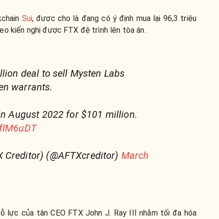
kchain
Sui
, được cho là đang có ý định mua lại 96,3 triệu
o kiến nghị được FTX đệ trình lên tòa án.
llion deal to sell Mysten Labs
en warrants.
 in August 2022 for $101 million.
dfIM6uDT
 Creditor) (@AFTXcreditor)
March
ỗ lực của tân CEO FTX John J. Ray III nhằm tối đa hóa