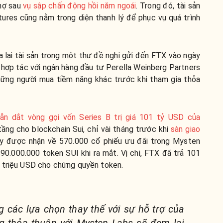
 nợ sau
vụ sập chấn động hồi năm ngoái
. Trong đó, tài sản
res cũng nằm trong diện thanh lý để phục vụ quá trình
lại tài sản trong một thư đề nghị gửi đến FTX vào ngày
 hợp tác với ngân hàng đầu tư Perella Weinberg Partners
ững người mua tiềm năng khác trước khi tham gia thỏa
n dắt vòng gọi vốn Series B trị giá 101 tỷ USD của
ầng cho blockchain Sui, chỉ vài tháng trước khi
sàn giao
 ty được nhận về 570.000 cổ phiếu ưu đãi trong Mysten
0.000.000 token SUI khi ra mắt. Vị chi, FTX đã trả 101
 triệu USD cho chứng quyền token.
g các lựa chọn thay thế với sự hỗ trợ của