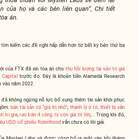
g thỏa thuận với Mysten Labs sẽ đem lại
ản của họ và các bên liên quan”, Chi tiết
tòa án.
tìm kiếm các đề nghị hấp dẫn hơn từ bất kỳ bên thứ ba
ới của FTX đã xin tòa án cho
thu hồi lượng tài sản trị giá
 Capital
trước đó. Đây là khoản tiền Alameda Research
n vào năm 2022.
a đã không ngừng nỗ lực bổ sung thêm tài sản khôi phục
 gồm:
bán tài sản có “giá trị nhỏ”
;
thanh lý ô tô, thiết bị văn
h trị gia
;
rao bán 4 công ty con giá trị lớn
;… Trong khi đó,
riệu USD cổ phiếu Robinhood
vẫn chưa có lời giải.
của Mysten Labs và được công bố ra mắt vào hồi tháng