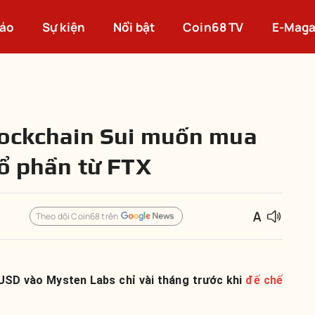
cáo
Sự kiện
Nổi bật
Coin68 TV
E-Maga
lockchain Sui muốn mua
cổ phần từ FTX
Theo dõi Coin68 trên
USD vào Mysten Labs chỉ vài tháng trước khi
đế chế