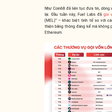
Như Coin68 đã liên tục đưa tin, dòng
lại. Đ
ầu tuần này, Fuel Labs đã
gọi 
(MEL)” – khác biệt tinh tế so với c
thiện băng thông đáng kể mà không ph
Ethereum.