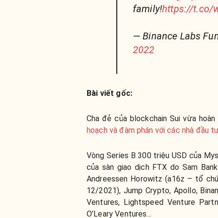
family!
https://t.c
— Binance Labs Fu
2022
Bài viết gốc:
Cha đẻ của blockchain Sui vừa hoàn
hoạch và đàm phán với các nhà đầu t
Vòng Series B 300 triệu USD của Mys
của sàn giao dịch FTX do Sam Bankm
Andreessen Horowitz (a16z – tổ c
12/2021), Jump Crypto, Apollo, Binan
Ventures, Lightspeed Venture Partn
O’Leary Ventures…