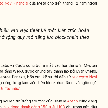
to Novi Financial
của Meta cho đến tháng 12 năm ngoái
hiều vào việc thiết kế một kiến trúc hoàn
 mở rộng quy mô năng lực blockchain theo
 Labs và được công bố ra mắt vào hồi tháng 3. Mysten
hạ tầng Web3, được chung tay thành lập bởi Evan Cheng,
George Danezis, bốn cựu kỹ sư rời đến từ
ví crypto Novi
ọ cũng từng làm việc trên blockchain Diem và ngôn ngữ
 án “từ mặc”
.
g nổi lên từ “đống tro tàn” của Diem là
Aptos
cũng đang
hi
huy động thành công 350 triệu USD
chỉ trong nửa đầu