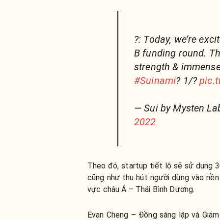
?: Today, we’re exc
B funding round. Th
strength & immense 
#Suinami
? 1/?
pic.
— Sui by Mysten L
2022
Theo đó, startup tiết lộ sẽ sử dụng 
cũng như thu hút người dùng vào nền 
vực châu Á – Thái Bình Dương.
Evan Cheng – Đồng sáng lập và Giám