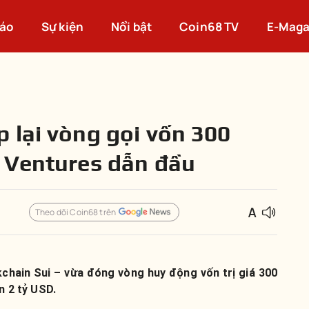
cáo
Sự kiện
Nổi bật
Coin68 TV
E-Maga
 lại vòng gọi vốn 300
 Ventures dẫn đầu
Theo dõi Coin68 trên
kchain Sui – vừa đóng vòng huy động vốn trị giá 300
ên 2 tỷ USD.