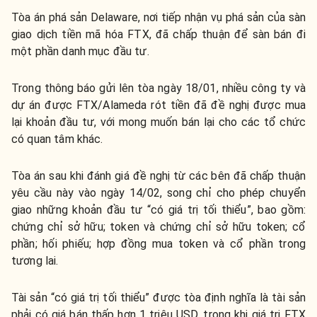
Tòa án phá sản Delaware, nơi tiếp nhận vụ phá sản của sàn
giao dịch tiền mã hóa FTX, đã chấp thuận để sàn bán đi
một phần danh mục đầu tư.
Trong thông báo gửi lên tòa ngày 18/01, nhiều công ty và
dự án được FTX/Alameda rót tiền đã đề nghị được mua
lại khoản đầu tư, với mong muốn bán lại cho các tổ chức
có quan tâm khác.
Tòa án sau khi đánh giá đề nghị từ các bên đã chấp thuận
yêu cầu này vào ngày 14/02, song chỉ cho phép chuyển
giao những khoản đầu tư “có giá trị tối thiểu”, bao gồm:
chứng chỉ sở hữu; token và chứng chỉ sở hữu token; cổ
phần; hối phiếu; hợp đồng mua token và cổ phần trong
tương lai.
Tài sản “có giá trị tối thiểu” được tòa định nghĩa là tài sản
phải có giá bán thấp hơn 1 triệu USD, trong khi giá trị FTX