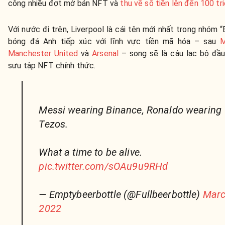
công nhiều đợt mở bán NFT và
thu về số tiền lên đến 100 tr
Với nước đi trên, Liverpool là cái tên mới nhất trong nhóm “
bóng đá Anh tiếp xúc với lĩnh vực tiền mã hóa – sau
M
Manchester United
và
Arsenal
– song sẽ là câu lạc bộ đầu
sưu tập NFT chính thức.
Messi wearing Binance, Ronaldo wearing
Tezos.
What a time to be alive.
pic.twitter.com/sOAu9u9RHd
— Emptybeerbottle (@Fullbeerbottle)
Marc
2022