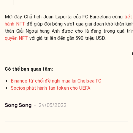
Mới đây, Chủ tịch Joan Laporta của FC Barcelona cũng
tiết
hành NFT
để giúp đội bóng vượt qua giai đoạn khó khăn kinh 
thân Giải Ngoại hạng Anh được cho là đang trong quá tr
quyền NFT
với giá trị lên đến gần 590 triệu USD.
Có thể bạn quan tâm:
Binance từ chối đề nghị mua lại Chelsea FC
Socios phát hành fan token cho UEFA
Song Song
-
24/03/2022