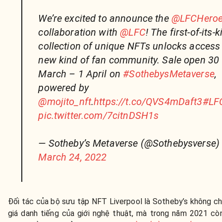
We’re excited to announce the
@LFCHeroe
collaboration with
@LFC
! The first-of-its-
collection of unique NFTs unlocks access 
new kind of fan community. Sale open 30
March – 1 April on
#SothebysMetaverse
,
powered by
@mojito_nft
.
https://t.co/QVS4mDaft3
#LF
pic.twitter.com/7citnDSH1s
— Sotheby’s Metaverse (@Sothebysverse)
March 24, 2022
Đối tác của bộ sưu tập NFT Liverpool là Sotheby’s không ch
giá danh tiếng của giới nghệ thuật, mà trong năm 2021 cò