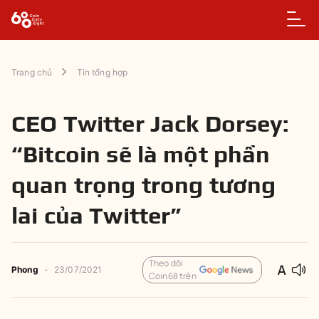
Trang chủ
Tin tổng hợp
CEO Twitter Jack Dorsey:
“Bitcoin sẽ là một phần
quan trọng trong tương
lai của Twitter”
Theo dõi
Phong
-
23/07/2021
Coin68 trên