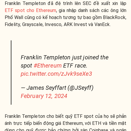
Franklin Templeton đã đệ trình lên SEC đề xuất xin lập
ETF spot cho Ethereum
, gia nhập danh sách các ông lớn
Phố Wall cũng có kế hoạch tương tự bao gồm BlackRock,
Fidelity, Grayscale, Invesco, ARK Invest và VanEck.
Franklin Templeton just joined the
spot
#Ethereum
ETF race.
pic.twitter.com/zJvk9seXe3
— James Seyffart (@JSeyff)
February 12, 2024
Franklin Templeton cho biết quỹ ETF spot của họ sẽ phản
ánh trực tiếp biến động giá Ethereum, với ETH và tiền mặt
dùng cho quỹ được bảo chứng bởi sàn Coinbase và ngân