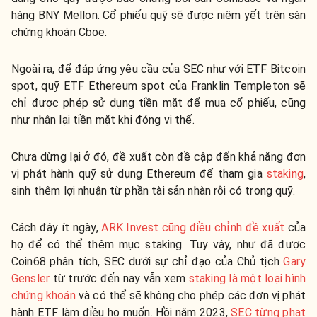
hàng BNY Mellon. Cổ phiếu quỹ sẽ được niêm yết trên sàn
chứng khoán Cboe.
Ngoài ra, để đáp ứng yêu cầu của SEC như với ETF Bitcoin
spot, quỹ ETF Ethereum spot của Franklin Templeton sẽ
chỉ được phép sử dụng tiền mặt để mua cổ phiếu, cũng
như nhận lại tiền mặt khi đóng vị thế.
Chưa dừng lại ở đó, đề xuất còn đề cập đến khả năng đơn
vị phát hành quỹ sử dụng Ethereum để tham gia
staking
,
sinh thêm lợi nhuận từ phần tài sản nhàn rỗi có trong quỹ.
Cách đây ít ngày,
ARK Invest cũng điều chỉnh đề xuất
của
họ để có thể thêm mục staking. Tuy vậy, như đã được
Coin68 phân tích, SEC dưới sự chỉ đạo của Chủ tịch
Gary
Gensler
từ trước đến nay vẫn xem
staking là một loại hình
chứng khoán
và có thể sẽ không cho phép các đơn vị phát
hành ETF làm điều họ muốn. Hồi năm 2023,
SEC từng phạt