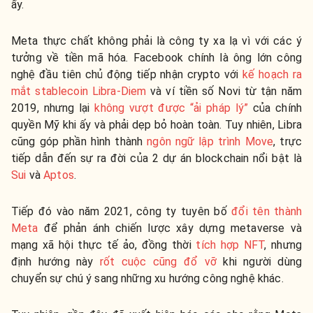
ấy.
Meta thực chất không phải là công ty xa lạ vì với các ý
tưởng về tiền mã hóa. Facebook chính là ông lớn công
nghệ đầu tiên chủ động tiếp nhận crypto với
kế hoạch ra
mắt stablecoin Libra-Diem
và ví tiền số Novi từ tận năm
2019, nhưng lại
không vượt được “ải pháp lý”
của chính
quyền Mỹ khi ấy và phải dẹp bỏ hoàn toàn. Tuy nhiên, Libra
cũng góp phần hình thành
ngôn ngữ lập trình Move
, trực
tiếp dẫn đến sự ra đời của 2 dự án blockchain nổi bật là
Sui
và
Aptos
.
Tiếp đó vào năm 2021, công ty tuyên bố
đổi tên thành
Meta
để phản ánh chiến lược xây dựng metaverse và
mạng xã hội thực tế ảo, đồng thời
tích hợp NFT
, nhưng
định hướng này
rốt cuộc cũng đổ vỡ
khi người dùng
chuyển sự chú ý sang những xu hướng công nghệ khác.