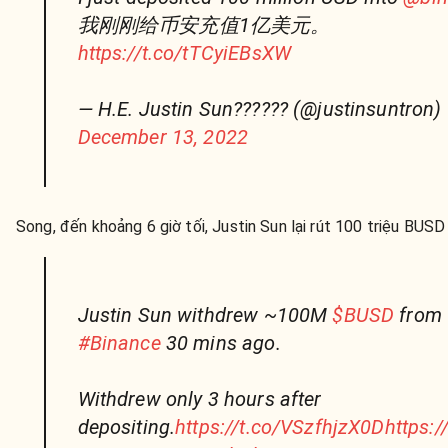
我刚刚给币安充值1亿美元。
https://t.co/tTCyiEBsXW
— H.E. Justin Sun?????? (@justinsuntron)
December 13, 2022
Song, đến khoảng 6 giờ tối, Justin Sun lại rút 100 triệu BUSD 
Justin Sun withdrew ~100M
$BUSD
from
#Binance
30 mins ago.
Withdrew only 3 hours after
depositing.
https://t.co/VSzfhjzX0D
https: