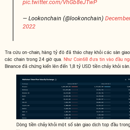
pic.twitter.com/VhGb8eJTwP
— Lookonchain (@lookonchain)
December
2022
Tra cứu on-chain, hàng tỷ đô đã tháo chạy khỏi các sàn giao
các chain trong 24 giờ qua.
Như Coin68 đưa tin vào đầu ng
Binance đã chứng kiến lên đến 1,8 tỷ USD tiền chảy khỏi sàn
Dòng tiền chảy khỏi một số sàn giao dịch top đầu trong