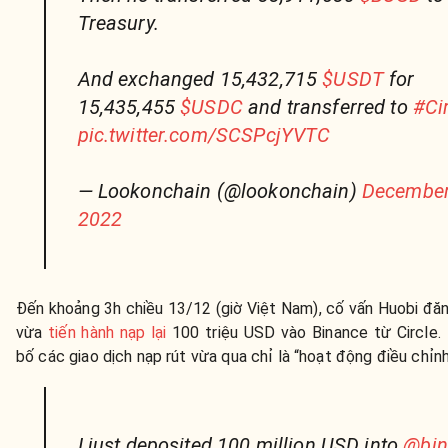
Treasury.
And exchanged 15,432,715
$USDT
for
15,435,455
$USDC
and transferred to
#Ci
pic.twitter.com/SCSPcjYVTC
— Lookonchain (@lookonchain)
December
2022
Đến khoảng 3h chiều 13/12 (giờ Việt Nam), cố vấn Huobi đă
vừa
tiến hành nạp lại
100 triệu USD vào Binance từ Circle.
bố các giao dịch nạp rút vừa qua chỉ là “hoạt động điều chỉn
I just deposited 100 million USD into
@bin