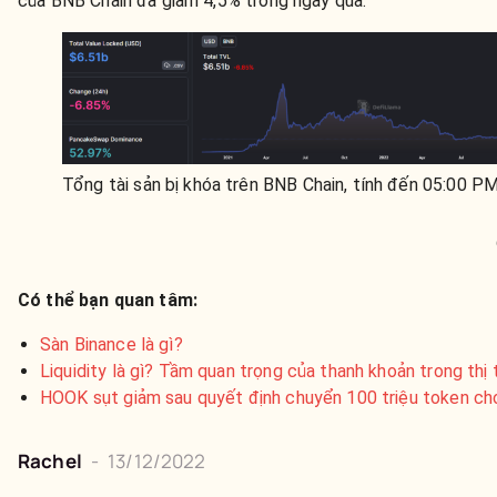
của BNB Chain đã giảm 4,5% trong ngày qua.
Tổng tài sản bị khóa trên BNB Chain, tính đến 05:00 
Có thể bạn quan tâm:
Sàn Binance là gì?
Liquidity là gì? Tầm quan trọng của thanh khoản trong thị
HOOK sụt giảm sau quyết định chuyển 100 triệu token ch
Rachel
-
13/12/2022