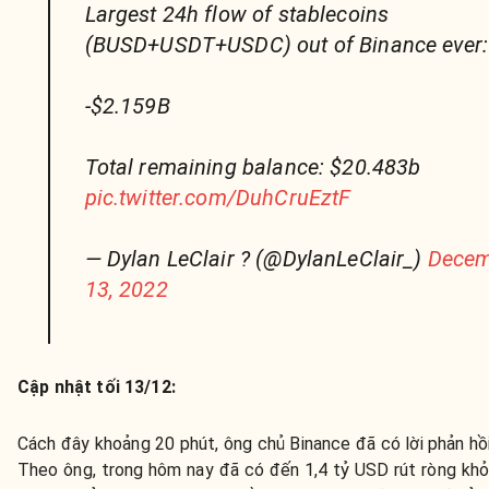
Largest 24h flow of stablecoins
(BUSD+USDT+USDC) out of Binance ever:
-$2.159B
Total remaining balance: $20.483b
pic.twitter.com/DuhCruEztF
— Dylan LeClair ? (@DylanLeClair_)
Decem
13, 2022
Cập nhật tối 13/12:
Cách đây khoảng 20 phút, ông chủ Binance đã có lời phản hồi 
Theo ông, trong hôm nay đã có đến 1,4 tỷ USD rút ròng khỏi