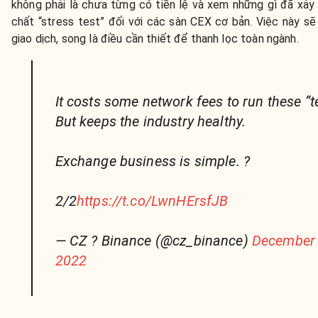
không phải là chưa từng có tiền lệ và xem những gì đã xảy 
chất “stress test” đối với các sàn CEX cơ bản. Việc này sẽ
giao dịch, song là điều cần thiết để thanh lọc toàn ngành.
It costs some network fees to run these “t
But keeps the industry healthy.
Exchange business is simple. ?
2/2
https://t.co/LwnHErsfJB
— CZ ? Binance (@cz_binance)
December 
2022