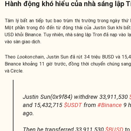
Hành động khó hiểu của nhà sáng lập T
Tâm lý bất an
tiếp tục bao trùm thị trường trong ngày thứ 
Một phần trong đó đến từ động thái của Justin Sun khi bất 
USD khỏi Binance. Tuy nhiên, nhà sáng lập Tron đã nạp vào l
vào sàn giao dịch.
Theo
Lookonchain
, Justin Sun đã rút 34 triệu BUSD và 15,
Binance khoảng 11 giờ trước, đồng thời chuyển chúng san
và Circle.
Justin Sun(0x9f84) withdrew 33,911,530
and 15,432,715
$USDT
from
#Binance
9 h
ago.
Then he transferred 33,911,530
$BUSD
to