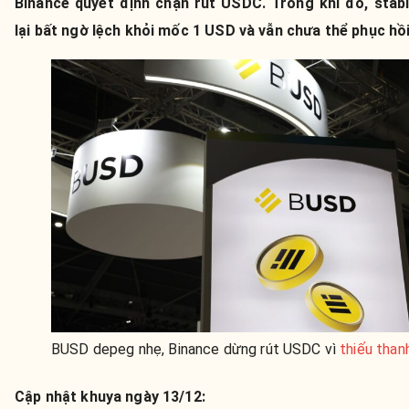
Binance quyết định chặn rút USDC. Trong khi đó, stab
lại bất ngờ lệch khỏi mốc 1 USD và vẫn chưa thể phục hồi
BUSD depeg nhẹ, Binance dừng rút USDC vì
thiếu than
Cập nhật khuya ngày 13/12: