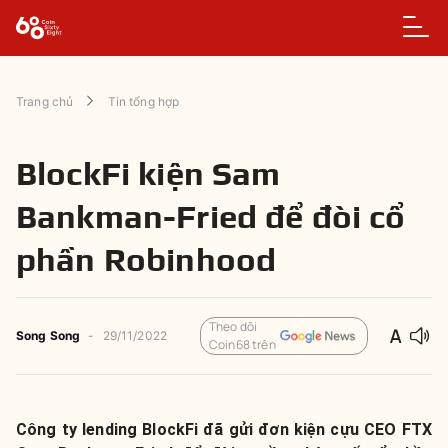
Trang chủ
Tin tổng hợp
BlockFi kiện Sam
Bankman-Fried để đòi cổ
phần Robinhood
Theo dõi
Song Song
-
29/11/2022
Coin68 trên
Công ty lending BlockFi đã gửi đơn kiện cựu CEO FTX