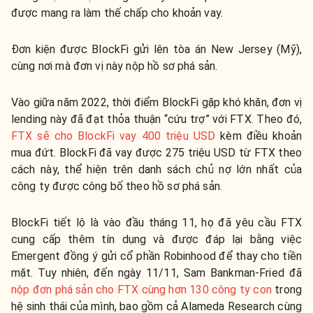
được mang ra làm thế chấp cho khoản vay.
Đơn kiện được BlockFi gửi lên tòa án New Jersey (Mỹ),
cùng nơi mà đơn vị này nộp hồ sơ phá sản.
Vào giữa năm 2022, thời điểm BlockFi gặp khó khăn, đơn vị
lending này đã đạt thỏa thuận “cứu trợ” với FTX. Theo đó,
FTX sẽ cho BlockFi vay 400 triệu USD
kèm điều khoản
mua đứt. BlockFi đã vay được 275 triệu USD từ FTX theo
cách này, thể hiện trên danh sách chủ nợ lớn nhất của
công ty được công bố theo hồ sơ phá sản.
BlockFi tiết lộ là vào đầu tháng 11, họ đã yêu cầu FTX
cung cấp thêm tín dụng và được đáp lại bằng việc
Emergent đồng ý gửi cổ phần Robinhood để thay cho tiền
mặt. Tuy nhiên, đến ngày 11/11, Sam Bankman-Fried đã
nộp đơn phá sản cho FTX cùng hơn 130 công ty con
trong
hệ sinh thái của mình, bao gồm cả Alameda Research cùng