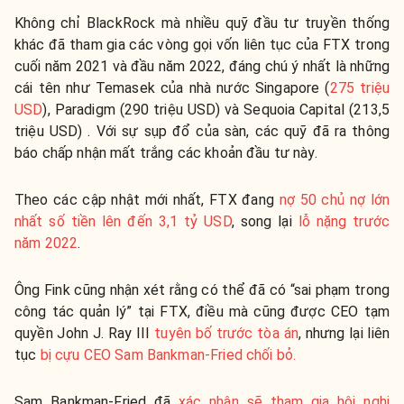
Không chỉ BlackRock mà nhiều quỹ đầu tư truyền thống
khác đã tham gia các vòng gọi vốn liên tục của FTX trong
cuối năm 2021 và đầu năm 2022, đáng chú ý nhất là những
cái tên như Temasek của nhà nước Singapore (
275 triệu
USD
), Paradigm (290 triệu USD) và Sequoia Capital (213,5
triệu USD) . Với sự sụp đổ của sàn, các quỹ đã ra thông
báo chấp nhận mất trắng các khoản đầu tư này.
Theo các cập nhật mới nhất, FTX đang
nợ 50 chủ nợ lớn
nhất số tiền lên đến 3,1 tỷ USD
, song lại
lỗ nặng trước
năm 2022
.
Ông Fink cũng nhận xét rằng có thể đã có “sai phạm trong
công tác quản lý” tại FTX, điều mà cũng được CEO tạm
quyền John J. Ray III
tuyên bố trước tòa án
, nhưng lại liên
tục
bị cựu CEO Sam Bankman-Fried chối bỏ.
Sam Bankman-Fried đã
xác nhận sẽ tham gia hội nghị