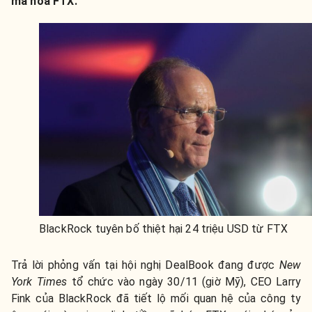
mã hóa FTX.
BlackRock tuyên bố thiệt hại 24 triệu USD từ FTX
Trả lời phỏng vấn tại hội nghị DealBook đang được
New
York Times
tổ chức vào ngày 30/11 (giờ Mỹ), CEO Larry
Fink của BlackRock đã tiết lộ mối quan hệ của công ty