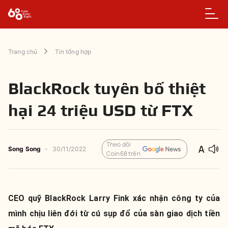
Trang chủ
Tin tổng hợp
BlackRock tuyên bố thiệt
hại 24 triệu USD từ FTX
Theo dõi
Song Song
-
30/11/2022
Coin68 trên
CEO quỹ BlackRock Larry Fink xác nhận công ty của
mình chịu liên đới từ cú sụp đổ của sàn giao dịch tiền