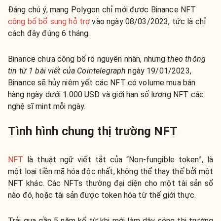
Đáng chú ý, mạng Polygon chỉ mới được Binance NFT
công bố bổ sung hỗ trợ
vào ngày 08/03/2023, tức là chỉ
cách đây đúng 6 tháng.
Binance chưa công bố rõ nguyên nhân, nhưng
theo thông
tin từ 1 bài viết của Cointelegraph
ngày 19/01/2023,
Binance sẽ hủy niêm yết các NFT có volume mua bán
hàng ngày dưới 1.000 USD và giới hạn số lượng NFT các
nghệ sĩ mint mỗi ngày.
Tình hình chung thị trường NFT
NFT
là thuật ngữ viết tắt của “Non-fungible token”, là
một loại tiền mã hóa độc nhất, không thể thay thế bởi một
NFT khác. Các NFTs thường đại diện cho một tài sản số
nào đó, hoặc tài sản được token hóa từ thế giới thực.
Trải qua gần 5 năm kể từ khi mới làm dậy sóng thị trường