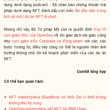
dung dưới dạng podcast -
đã chào bán chứng khoán trái
phép dưới dạng NFT, đánh dấu cột mốc
lần đầu tiên trong
lịch sử một dự án NFT bị phạt
.
Không chỉ vậy,
Bộ Tư pháp Mỹ còn ra quyết định
truy tố
cựu giám đốc của OpenSea
về tội giao dịch nội gián, cũng
như
cựu giám đốc Coinbase và đồng phạm
với các cáo
buộc tương tự, điều này cũng có thể là nguyên nhân ảnh
hưởng không nhỏ tới kế hoạch phát triển của các dự án
NFT.
Coin68 tổng hợp
Có thể bạn quan tâm:
NFT marketplace BlueMove rút khỏi Sei vì khối lượng
không như kỳ vọng
OpenSea ngừng niêm yết NFT hệ BNB Chain