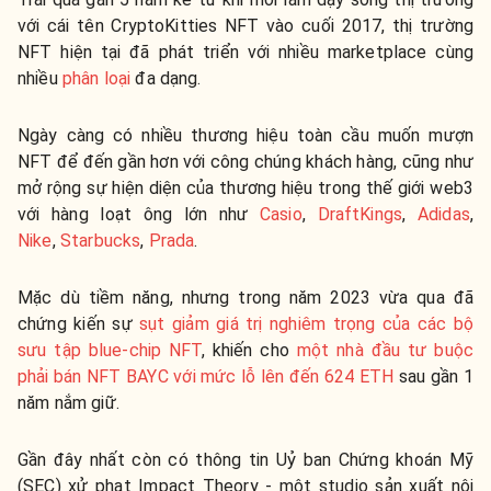
với cái tên CryptoKitties NFT vào cuối 2017, thị trường
NFT hiện tại đã phát triển với nhiều marketplace cùng
nhiều
phân loại
đa dạng.
Ngày càng có nhiều thương hiệu toàn cầu muốn mượn
NFT để đến gần hơn với công chúng khách hàng, cũng như
mở rộng sự hiện diện của thương hiệu trong thế giới web3
với hàng loạt ông lớn như
Casio
,
DraftKings
,
Adidas
,
Nike
,
Starbucks
,
Prada
.
Mặc dù tiềm năng, nhưng trong năm 2023 vừa qua đã
chứng kiến sự
sụt giảm giá trị nghiêm trọng của các bộ
sưu tập blue-chip NFT
, khiến cho
một nhà đầu tư buộc
phải bán NFT BAYC với mức lỗ lên đến 624 ETH
sau gần 1
năm nắm giữ.
Gần đây nhất còn có thông tin Uỷ ban Chứng khoán Mỹ
(SEC) xử phạt
Impact Theory - một studio sản xuất nội