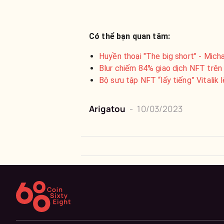
Có thể bạn quan tâm:
Huyền thoại "The big short" - Micha
Blur chiếm 84% giao dịch NFT trên
Bộ sưu tập NFT “lấy tiếng” Vitalik
Arigatou
-
10/03/2023