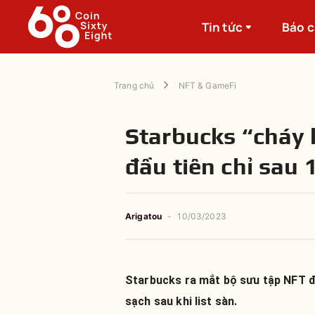
Tin tức
Báo 
Trang chủ
NFT & GameFi
Starbucks “cháy 
đầu tiên chỉ sau 
Arigatou
-
10/03/2023
Starbucks ra mắt bộ sưu tập NFT đầ
sạch sau khi list sàn.