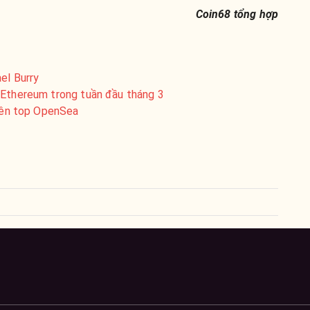
Coin68 tổng hợp
el Burry
 Ethereum trong tuần đầu tháng 3
 lên top OpenSea