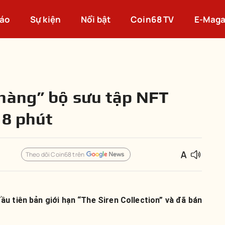
cáo
Sự kiện
Nổi bật
Coin68 TV
E-Maga
hàng” bộ sưu tập NFT
18 phút
Theo dõi Coin68 trên
u tiên bản giới hạn “The Siren Collection” và đã bán