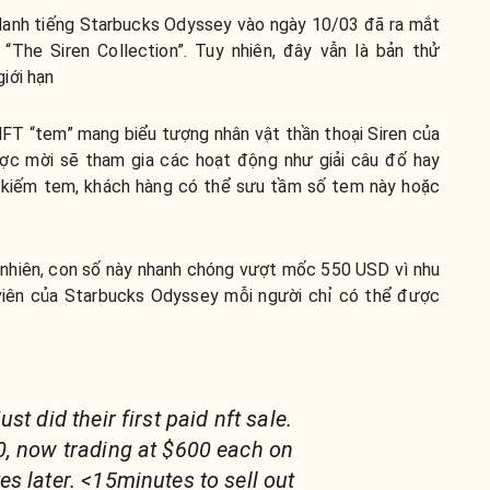
danh tiếng Starbucks Odyssey vào ngày 10/03 đã ra mắt
The Siren Collection”. Tuy nhiên, đây vẫn là bản thử
iới hạn
FT “tem” mang biểu tượng nhân vật thần thoại Siren của
ợc mời sẽ tham gia các hoạt động như giải câu đố hay
 kiếm tem, khách hàng có thể sưu tầm số tem này hoặc
y nhiên, con số này nhanh chóng vượt mốc 550 USD vì nhu
 viên của Starbucks Odyssey mỗi người chỉ có thể được
st did their first paid nft sale.
0, now trading at $600 each on
s later. <15minutes to sell out