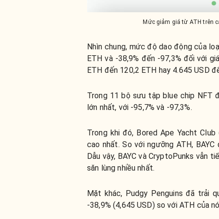
Mức giảm giá từ ATH trên c
Nhìn chung, mức độ dao động của loạt
ETH và -38,9% đến -97,3% đối với giá
ETH đến 120,2 ETH hay 4.645 USD đế
​​Trong 11 bộ sưu tập blue chip NFT đ
lớn nhất, với -95,7% và -97,3%.
Trong khi đó, Bored Ape Yacht Club 
cao nhất. So với ngưỡng ATH, BAYC
Dẫu vậy, BAYC và CryptoPunks vẫn ti
săn lùng nhiều nhất.
Mặt khác, Pudgy Penguins đã trải qu
-38,9% (4,645 USD) so với ATH của nó