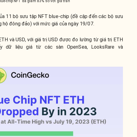
blue-chip NFT đã giảm 83% so với giá trần
của 11 bộ sưu tập NFT blue-chip (đề cập đến các bộ sưu
ng hộ đông đảo) với mức giá của ngày 19/07.
 ETH và USD, với giá trị USD được đo lường từ giá trị ETH
ấy dữ liệu giá từ các sàn OpenSea, LooksRare và