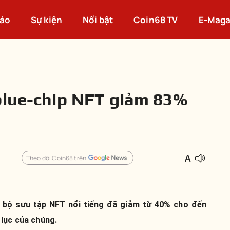
cáo
Sự kiện
Nổi bật
Coin68 TV
E-Maga
blue-chip NFT giảm 83%
Theo dõi Coin68 trên
c bộ sưu tập NFT nổi tiếng đã giảm từ 40% cho đến
 lục của chúng.