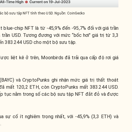
ác bộ sưu tập NFT tính theo USD. Nguồn: CoinGecko
 blue-chip NFT là từ -45,9% đến -95,7% đối với giá trần
 trần USD. Tương đương với mức “bốc hơi" giá trị từ 3,3
n 383.244 USD cho một bộ sưu tập.
ược liệt kê ở trên, Moonbirds đã trải qua cấp độ rơi giá
(BAYC) và CryptoPunks ghi nhận mức giá trị thất thoát
 đã mất 120,2 ETH, còn CryptoPunks mất 383.244 USD.
ếp tục nằm trong số các bộ sưu tập NFT đắt đỏ và được
a sự cố ít nghiêm trọng nhất, với -45,9% (3,3 ETH) và
.