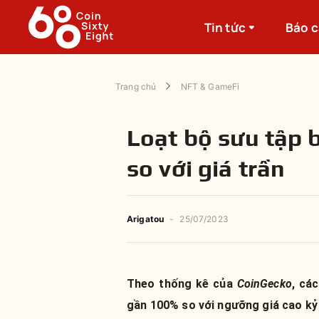
Tin tức
Báo 
Trang chủ
NFT & GameFi
Loạt bộ sưu tập 
so với giá trần
Arigatou
-
25/07/2023
Theo thống kê của
CoinGecko
, cá
gần 100% so với ngưỡng giá cao kỷ