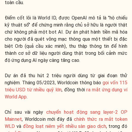
toàn cầu.
Đ
iểm cốt lõi là World ID, được OpenAI mô tả là "hộ chiếu
kỹ thuật số" để chứng minh rằng chủ sở hữu là người thật
chứ không phải một bot AI.
Dự án phát hành tiền mã hóa
cho người đã quét võng mạc thông qua một thiết bị đặc
biệt Orb (quả cầu xác minh), thu thập thông tin để hình
thành cơ sở dữ liệu người dùng thật trong bối cảnh mức
độ ứng dụng AI ngày càng tăng cao.
Dự án đã thu hút 2 triệu người dùng từ giai đoạn thử
nghiệm. Tháng 05/2023, Worldcoin thông báo
gọi vốn 115
triệu USD từ nhiều quỹ lớn
, đồng thời
ra mắt ứng dụng ví
World App
.
Chỉ sau vài ngày
chuyển hoạt động sang layer-2 OP
Mainnet
, Worldcoin mới đây đã
chính thức ra mắt token
WLD
và
đồng loạt niêm yết nhiều sàn giao dịch
, trong đó