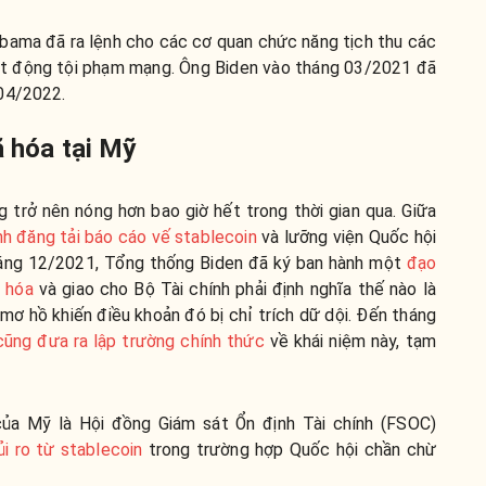
ama đã ra lệnh cho các cơ quan chức năng tịch thu các
oạt động tội phạm mạng. Ông Biden vào tháng 03/2021 đã
 04/2022.
ã hóa tại Mỹ
 trở nên nóng hơn bao giờ hết trong thời gian qua. Giữa
h đăng tải báo cáo vế stablecoin
và lưỡng viện Quốc hội
áng 12/2021, Tổng thống Biden đã ký ban hành một
đạo
ã hóa
và giao cho Bộ Tài chính phải định nghĩa thế nào là
 mơ hồ khiến điều khoản đó bị chỉ trích dữ dội. Đến tháng
cũng đưa ra lập trường chính thức
về khái niệm này, tạm
ủa Mỹ là Hội đồng Giám sát Ổn định Tài chính (FSOC)
i ro từ stablecoin
trong trường hợp Quốc hội chần chừ