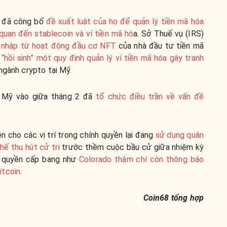
ỹ đã công bố
đề xuất luật của họ để quản lý tiền mã hóa
 quan đến stablecoin và ví tiền mã hó
a. Sở Thuế vụ (IRS)
 nhập từ hoạt động đầu cơ NFT
của nhà đầu tư tiền mã
ã
“hồi sinh” một quy định quản lý ví tiền mã hóa gây tranh
ngành crypto tại Mỹ.
n Mỹ vào giữa tháng 2 đã
tổ chức điều trần về vấn đề
ên cho các vị trí trong chính quyền lại đang
sử dụng quân
thế thu hút cử tri
trước thềm cuộc bầu cử giữa nhiệm kỳ
h quyền cấp bang như
Colorado thậm chí còn thông báo
itcoin
.
Coin68 tổng hợp