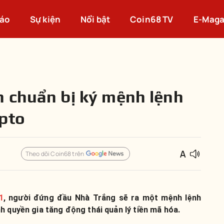
cáo
Sự kiện
Nổi bật
Coin68 TV
E-Maga
 chuẩn bị ký mệnh lệnh
pto
Theo dõi Coin68 trên
1
, người đứng đầu Nhà Trắng sẽ ra một mệnh lệnh
h quyền gia tăng động thái quản lý tiền mã hóa.