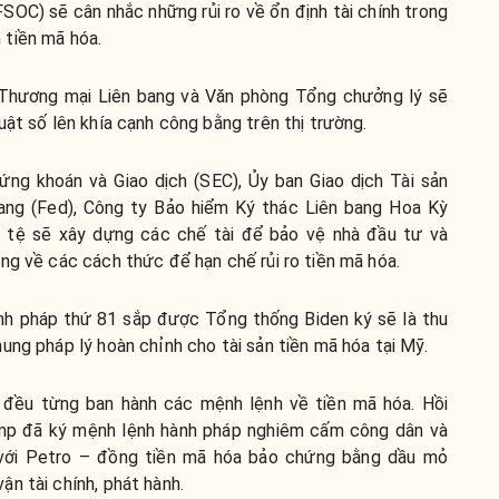
FSOC) sẽ cân nhắc những rủi ro về ổn định tài chính trong
 tiền mã hóa.
 Thương mại Liên bang và Văn phòng Tổng chưởng lý sẽ
uật số lên khía cạnh công bằng trên thị trường.
ng khoán và Giao dịch (SEC), Ủy ban Giao dịch Tài sản
bang (Fed), Công ty Bảo hiểm Ký thác Liên bang Hoa Kỳ
 tệ sẽ xây dựng các chế tài để bảo vệ nhà đầu tư và
ng về các cách thức để hạn chế rủi ro tiền mã hóa.
nh pháp thứ 81 sắp được Tổng thống Biden ký sẽ là thu
ung pháp lý hoàn chỉnh cho tài sản tiền mã hóa tại Mỹ.
 đều từng ban hành các mệnh lệnh về tiền mã hóa. Hồi
mp đã ký mệnh lệnh hành pháp nghiêm cấm công dân và
 với Petro – đồng tiền mã hóa bảo chứng bằng dầu mỏ
n tài chính, phát hành.