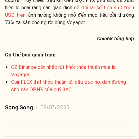
Capital. Tuy nhiên, sau khi đến lượt FTX phá sản, đã xuất
hiện lo ngại rằng sàn giao dịch sẽ
đòi lại số tiền 450 triệu
USD trên
, ảnh hưởng không nhỏ đến mục tiêu bồi thường
73% tài sản cho người dùng Voyager.
Coin68 tổng hợp
Có thể bạn quan tâm:
CZ Binance cân nhắc rút khỏi thỏa thuận mua lại
Voyager
CoinFLEX đạt thỏa thuận tái cấu trúc nợ, dọn đường
cho sàn OPNX của quỹ 3AC
Song Song
-
08/03/2023