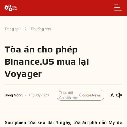
Trang chủ
Tin tổng hợp
Tòa án cho phép
Binance.US mua lại
Voyager
Theo dõi
Song Song
-
08/03/2023
Coin68 trên
Sau phiên tòa kéo dài 4 ngày, tòa án phá sản Mỹ đã