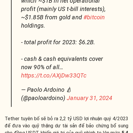
which ~$1B in net operational
profit (mainly US t-bill interests),
~$1.85B from gold and
#bitcoin
holdings.
- total profit for 2023: $6.2B.
- cash & cash equivalents cover
now 90% of all…
https://t.co/AXjDw33QTc
— Paolo Ardoino 🍐
(@paoloardoino)
January 31, 2024
Tether tuyên bố sẽ bỏ ra 2,2 tỷ USD lợi nhuận quý 4/2023
để đưa vào quỹ thặng dư tài sản để bảo chứng bổ sung
cho đồng USDT, khiến giá trị của quỹ phình to lên mức
5,4