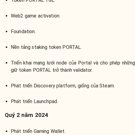
Token PORTAL TGE.
Web2 game activation.
Foundation.
Nền tảng staking token PORTAL.
Triển khai mạng lưới node của Portal và cho phép nhữn
giữ token PORTAL trở thành validator.
Phát triển Discovery platform, giống của Steam.
Phát triển Launchpad.
Quý 2 năm 2024
Phát triển Gaming Wallet.