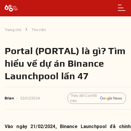
Trang chủ
Thư viện
Portal (PORTAL) là gì? Tìm
hiểu về dự án Binance
Launchpool lần 47
Theo dõi Coin68
Brian
-
22/02/2024
trên
Vào ngày 21/02/2024, Binance Launchpool đã chín