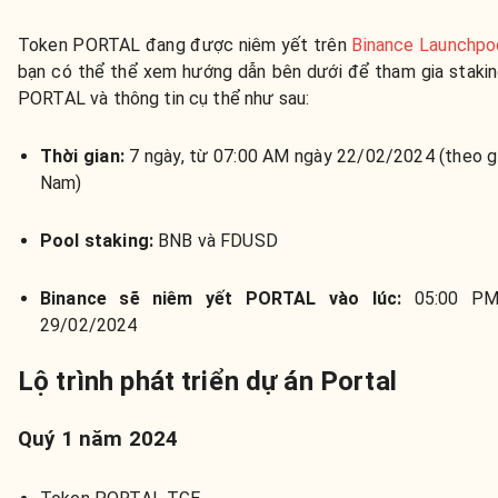
Token PORTAL đang được niêm yết trên
Binance Launchpo
bạn có thể thể xem hướng dẫn bên dưới để tham gia stakin
PORTAL và thông tin cụ thể như sau:
Thời gian:
7 ngày, từ 07:00 AM ngày 22/02/2024 (theo g
Nam)
Pool staking:
BNB và FDUSD
Binance sẽ niêm yết PORTAL vào lúc:
05:00 PM
29/02/2024
Lộ trình phát triển dự án Portal
Quý 1 năm 2024