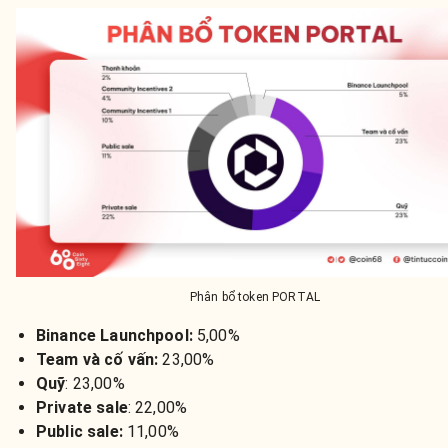
Phân bổ token PORTAL
Binance Launchpool:
5,00%
Team và cố vấn:
23,00%
Quỹ
: 23,00%
Private sale
:
22,00%
Public sale:
11,00%