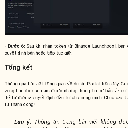
-
Bước 6
:
Sau khi nhận token từ Binance Launchpool, bạn 
quyết định bán hoặc tiếp tục giữ.
Tổng kết
Thông qua bài viết tổng quan về dự án Portal trên đây, Co
vọng bạn đọc sẽ nắm được những thông tin cơ bản về dự 
để tự đưa ra quyết định đầu tư cho riêng mình. Chúc các 
tư thành công!
Lưu ý:
Thông tin trong bài viết không đư