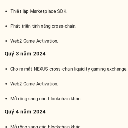
Thiết lập Marketplace SDK.
Phát triển tính năng cross-chain.
Web2 Game Activation.
Quý 3 năm 2024
Cho ra mắt NEXUS cross-chain liquidity gaming exchange.
Web2 Game Activation.
Mở rộng sang các blockchain khác.
Quý 4 năm 2024
Mở rộng sang các blockchain khác.