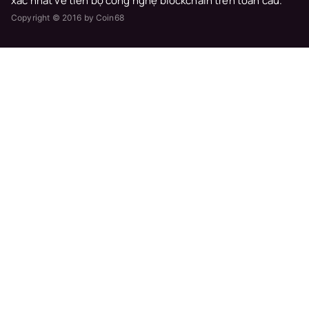
xác nhất về tiến bộ công nghệ blockchain trên toàn cầu.
Copyright © 2016 by Coin68