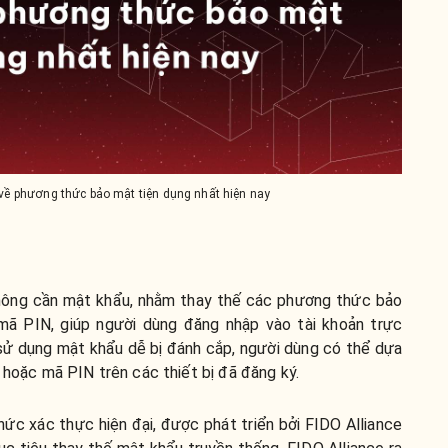
ề phương thức bảo mật tiện dụng nhất hiện nay
không cần mật khẩu, nhằm thay thế các phương thức bảo
ã PIN, giúp người dùng đăng nhập vào tài khoản trực
sử dụng mật khẩu dễ bị đánh cắp, người dùng có thể dựa
) hoặc mã PIN trên các thiết bị đã đăng ký.
hức xác thực hiện đại, được phát triển bởi FIDO Alliance