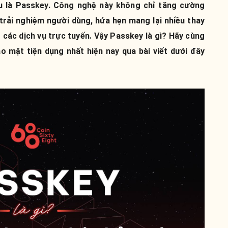
u là Passkey. Công nghệ này không chỉ tăng cường
trải nghiệm người dùng, hứa hẹn mang lại nhiều thay
ác dịch vụ trực tuyến. Vậy Passkey là gì? Hãy cùng
o mật tiện dụng nhất hiện nay qua bài viết dưới đây