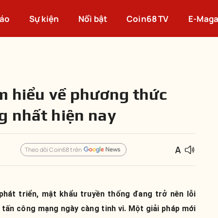
cáo
Sự kiện
Nổi bật
Coin68 TV
E-Maga
m hiểu về phương thức
ng nhất hiện nay
Theo dõi Coin68 trên
phát triển, mật khẩu truyền thống đang trở nên lỗi
c tấn công mạng ngày càng tinh vi. Một giải pháp mới