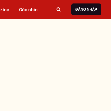
zine
Góc nhìn
ĐĂNG NHẬP