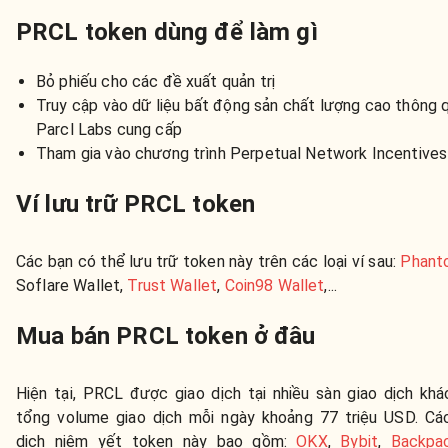
PRCL token dùng để làm gì
Bỏ phiếu cho các đề xuất quản trị
Truy cập vào dữ liệu bất động sản chất lượng cao thông 
Parcl Labs cung cấp
Tham gia vào chương trình Perpetual Network Incentives
Ví lưu trữ PRCL token
Các bạn có thể lưu trữ token này trên các loại ví sau:
Phant
Soflare Wallet,
Trust Wallet
,
Coin98 Wallet
,...
Mua bán PRCL token ở đâu
Hiện tại, PRCL được giao dịch tại nhiều sàn giao dịch khá
tổng volume giao dịch mỗi ngày khoảng 77 triệu USD. Cá
dịch niêm yết token này bao gồm:
OKX
,
Bybit
,
Backpa