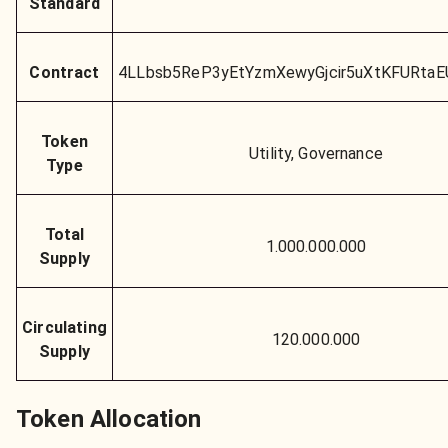
Standard
Contract
4LLbsb5ReP3yEtYzmXewyGjcir5uXtKFURta
Token
Utility, Governance
Type
Total
1.000.000.000
Supply
Circulating
120.000.000
Supply
Token Allocation