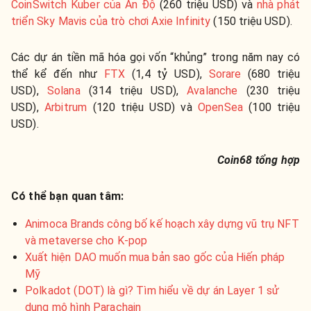
CoinSwitch Kuber của Ấn Độ
(260 triệu USD) và
nhà phát
triển Sky Mavis của trò chơi Axie Infinity
(150 triệu USD).
Các dự án tiền mã hóa gọi vốn “khủng” trong năm nay có
thể kể đến như
FTX
(1,4 tỷ USD),
Sorare
(680 triệu
USD),
Solana
(314 triệu USD),
Avalanche
(230 triệu
USD),
Arbitrum
(120 triệu USD) và
OpenSea
(100 triệu
USD).
Coin68 tổng hợp
Có thể bạn quan tâm:
Animoca Brands công bố kế hoạch xây dựng vũ trụ NFT
và metaverse cho K-pop
Xuất hiện DAO muốn mua bản sao gốc của Hiến pháp
Mỹ
Polkadot (DOT) là gì? Tìm hiểu về dự án Layer 1 sử
dụng mô hình Parachain