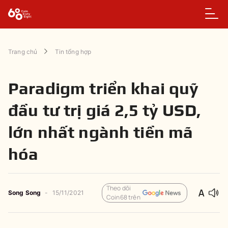
Trang chủ
Tin tổng hợp
Paradigm triển khai quỹ
đầu tư trị giá 2,5 tỷ USD,
lớn nhất ngành tiền mã
hóa
Theo dõi
Song Song
-
15/11/2021
Coin68 trên