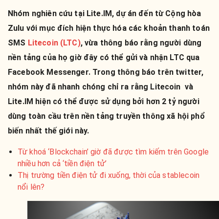
Nhóm nghiên cứu tại Lite.IM, dự án đến từ Cộng hòa
Zulu với mục đích hiện thực hóa các khoản thanh toán
SMS
Litecoin (LTC)
, vừa thông báo rằng người dùng
nền tảng của họ giờ đây có thể gửi và nhận LTC qua
Facebook Messenger. Trong thông báo trên twitter,
nhóm này đã nhanh chóng chỉ ra rằng Litecoin và
Lite.IM hiện có thể được sử dụng bởi hơn 2 tỷ người
dùng toàn cầu trên nền tảng truyền thông xã hội phổ
biến nhất thế giới này.
Từ khoá ‘Blockchain’ giờ đã được tìm kiếm trên Google
nhiều hơn cả ‘tiền điện tử’
Thị trường tiền điện tử đi xuống, thời của stablecoin
nổi lên?