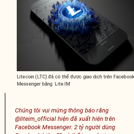
Litecoin (LTC) đã có thể được giao dịch trên Faceboo
Messenger bằng Lite.IM
Chúng tôi vui mừng thông báo rằng
@liteim_official hiện đã xuất hiện trên
Facebook Messenger. 2 tỷ người dùng