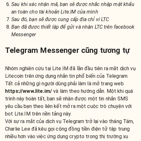
Sau khi xác nhận mã, bạn sẽ được nhắc nhập mật khẩu
an toàn cho tài khoản Lite.IM của mình
Sau đó, bạn sẽ được cung cấp địa chỉ ví LTC
Bạn đã được thiết lập để gửi và nhận LTC trên facebook
Messenger
Telegram Messenger cũng tương tự
Nhóm nghiên cứu tại Lite.IM đã lần đầu tiên ra mắt dịch vụ
Litecoin trên ứng dụng nhắn tin phổ biến của Telegram.
Tất cả những gì người dùng phải làm là mở trang web
https://www.lite.im/
và làm theo hướng dẫn. Một khi quá
trình này hoàn tất, bạn sẽ nhận được một tin nhắn SMS
yêu cầu bạn theo liên kết mở ra một cuộc trò chuyện với
bot Lite.IM trên nền tảng này.
Với sự ra mắt của dịch vụ Telegram trở lại vào tháng Tám,
Charlie Lee đã kêu gọi cộng đồng tiền điện tử tập trung
nhiều hơn vào việc ứng dụng crypto trong thị trường xu