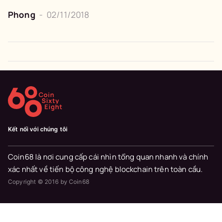
Phong
-
02/11/2018
Kết nối với chúng tôi
Coin68 là nơi cung cấp cái nhìn tổng quan nhanh và chính
xác nhất về tiến bộ công nghệ blockchain trên toàn cầu.
Copyright © 2016 by Coin68