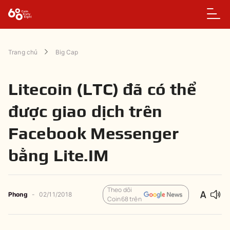
Trang chủ
Big Cap
Litecoin (LTC) đã có thể
được giao dịch trên
Facebook Messenger
bằng Lite.IM
Theo dõi
Phong
-
02/11/2018
Coin68 trên