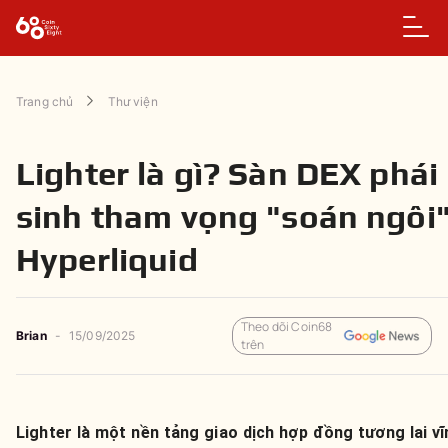
Trang chủ
Thư viện
Lighter là gì? Sàn DEX phái
sinh tham vọng "soán ngôi
Hyperliquid
Theo dõi Coin68
Brian
-
15/09/2025
trên
Lighter là một nền tảng giao dịch hợp đồng tương lai v