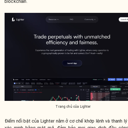
blockchain.
Trang chủ của Lighter
Điểm nổi bật của Lighter nằm ở cơ chế khớp lệnh và thanh lý
xác minh bằng mật mã, đảm bảo mọi giao dịch đều công