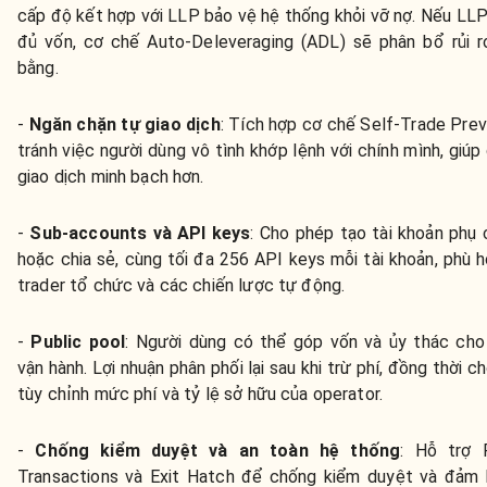
cấp độ kết hợp với LLP bảo vệ hệ thống khỏi vỡ nợ. Nếu LL
đủ vốn, cơ chế Auto-Deleveraging (ADL) sẽ phân bổ rủi 
bằng.
-
Ngăn chặn tự giao dịch
:
Tích hợp cơ chế Self-Trade Prev
tránh việc người dùng vô tình khớp lệnh với chính mình, giúp 
giao dịch minh bạch hơn.
-
Sub-accounts và API keys
: Cho phép tạo tài khoản phụ 
hoặc chia sẻ, cùng tối đa 256 API keys mỗi tài khoản, phù 
trader tổ chức và các chiến lược tự động.
-
Public pool
: Người dùng có thể góp vốn và ủy thác cho
vận hành. Lợi nhuận phân phối lại sau khi trừ phí, đồng thời c
tùy chỉnh mức phí và tỷ lệ sở hữu của operator.
-
Chống kiểm duyệt và an toàn hệ thống
:
Hỗ trợ Pr
Transactions và Exit Hatch để chống kiểm duyệt và đảm 