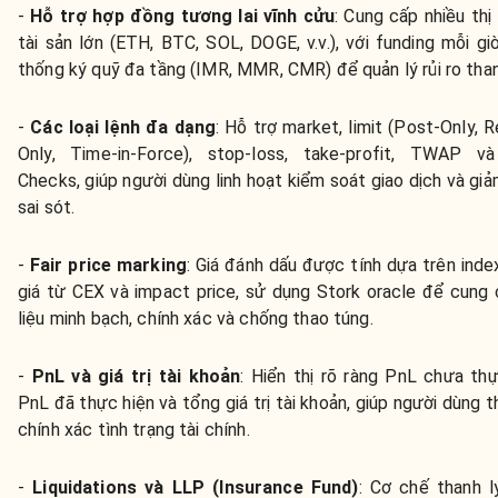
-
Hỗ trợ hợp đồng tương lai vĩnh cửu
:
Cung cấp nhiều thị
tài sản lớn (ETH, BTC, SOL, DOGE, v.v.), với funding mỗi gi
thống ký quỹ đa tầng (IMR, MMR, CMR) để quản lý rủi ro than
-
Các loại lệnh đa dạng
:
Hỗ trợ market, limit (Post-Only, 
Only, Time-in-Force), stop-loss, take-profit, TWAP và
Checks, giúp người dùng linh hoạt kiểm soát giao dịch và giả
sai sót.
-
Fair price marking
:
Giá đánh dấu được tính dựa trên index
giá từ CEX và impact price, sử dụng Stork oracle để cung
liệu minh bạch, chính xác và chống thao túng.
-
PnL và giá trị tài khoản
:
Hiển thị rõ ràng PnL chưa thự
PnL đã thực hiện và tổng giá trị tài khoản, giúp người dùng t
chính xác tình trạng tài chính.
-
Liquidations và LLP (Insurance Fund)
:
Cơ chế thanh lý