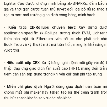
Lighter đều được chứng minh bằng zk-SNARKs, đảm bảo ư
giá và thời gian được tuân thủ tuyệt đối, loại bỏ rủi ro thao 
tạo ra một môi trường giao dịch công bằng, minh bạch.
-
Kiến trúc zk-Rollups chuyên biệt
:
Xây dựng dưới
application-specific zk-Rollups tương thích EVM, Lighter
thừa bảo mật từ Ethereum, vừa tối ưu cho phái sinh nhờ
Book Tree và kỹ thuật mật mã tiên tiến, mang lại khả năng 
vượt trội.
-
Hiệu suất cấp CEX
:
Xử lý hàng nghìn lệnh mỗi giây với độ 
thấp, đáp ứng giao dịch tần suất cao (HFT), mang đến trải
tiệm cận sàn tập trung trong khi vẫn giữ tính phi tập trung.
-
Miễn phí giao dịch
: Người dùng giao dịch hoàn toàn mi
không mất phí maker hay taker, tạo lợi thế cạnh tranh tro
thu hút thanh khoản so với các sàn khác.