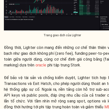
Trang giao dịch của Lighter
Đồng thời, Lighter còn mang đến những cơ chế thân thiện 
bạch như giao dịch không phí (zero fee), funding peer-to-pe
toàn giữa người dùng, cùng cơ chế định giá công bằng (fai
marking) dựa trên
oracle
phi tập trung Stork.
Để bảo vệ tài sản và chống kiểm duyệt, Lighter tích hợp P
Transactions và Exit Hatch, cho phép người dùng thoát an t
hệ thống gặp sự cố. Ngoài ra, nền tảng còn hỗ trợ sub-ac
API keys và public pools, đáp ứng nhu cầu của cả trader 
lẫn tổ chức. Với tầm nhìn mở rộng sang spot, options và l
đồng thời hướng tới phi tập trung hoàn toàn và giảm thiểu
ME