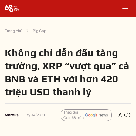
Trang chủ
Big Cap
Không chỉ dẫn đầu tăng
trưởng, XRP “vượt qua” cả
BNB và ETH với hơn 420
triệu USD thanh lý
Theo dõi
Marcus
-
15/04/2021
Coin68 trên