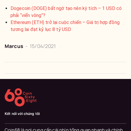
Dogecoin (DOGE) bất ngờ tạo nên kỳ tích – 1 USD có
phải “viển vông”?
Ethereum (ETH) trở lại cuộc chiến – Giá trị hợp đồng
tương lai đạt kỷ lục 8 tỷ USD
Marcus
-
15/04/2021
Kết nối với chúng tôi
Coin68 là nơi cung cấp cái nhìn tổng quan nhanh và chính