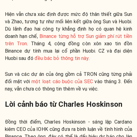
Hiện vẫn chưa xác định được mức độ thân thiết giữa Sun
và Zhao, tương tự như mối liên kết giữa ông Sun và Huobi.
Dù lãnh đạo hai công ty khẳng định họ có quan hệ kinh
doanh hạn chế,
Binance từng hỗ trợ Sun giảm phí rút tiền
trên Tron
. Tháng 4, cộng đồng còn xôn xao tin đồn
Binance dự tính mua lại cổ phần Huobi. CZ và đại diện
Huobi sau đó
đều bác bỏ thông tin này
.
Sun và các dự án của ông gồm cả TRON cũng từng phải
đối mặt với
một loạt cáo buộc của SEC
vào tháng 3. Đến
nay, vẫn chưa có thông tin thêm về vụ việc.
Lời cảnh báo từ Charles Hoskinson
Đồng thời điểm, Charles Hoskinson - sáng lập Cardano
kiêm CEO của IOHK cũng đưa ra bình luận về tình hình của
Binance. Theo ông, đây có thể là dấu hiệu dự báo cho làn