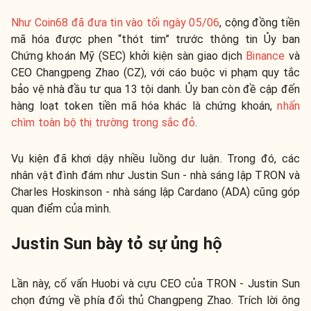
Như Coin68 đã đưa tin vào tối ngày 05/06
, cộng đồng tiền
mã hóa được phen “thót tim” trước thông tin Ủy ban
Chứng khoán Mỹ (SEC) khởi kiện sàn giao dịch
Binance
và
CEO Changpeng Zhao (CZ), với cáo buộc vi phạm quy tắc
bảo vệ nhà đầu tư qua 13 tội danh. Ủy ban còn đề cập đến
hàng loạt token tiền mã hóa khác là chứng khoán,
nhấn
chìm toàn bộ thị trường trong sắc đỏ
.
Vụ kiện đã khơi dậy nhiều luồng dư luận. Trong đó, các
nhân vật đình đám như Justin Sun - nhà sáng lập TRON và
Charles Hoskinson - nhà sáng lập Cardano (ADA) cũng góp
quan điểm của mình.
Justin Sun bày tỏ sự ủng hộ
Lần này, cố vấn Huobi và cựu CEO của TRON - Justin Sun
chọn đứng về phía đối thủ Changpeng Zhao. Trích lời ông