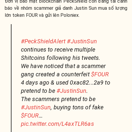
Đơn vị bảo mật blockchain
PeckShield
còn đăng tải cảnh
báo về nhóm scammer giả danh Justin Sun mua số lượng
lớn token FOUR và gửi lên Poloniex.
#PeckShieldAlert
#JustinSun
continues to receive multiple
Shitcoins following his tweets.
We have noticed that a scammer
gang created a counterfeit
$FOUR
4 days ago & used 0xac82...2a9 to
pretend to be
#JustinSun
.
The scammers pretend to be
#JustinSun
, buying tons of fake
$FOUR
…
pic.twitter.com/L4axTLR6as