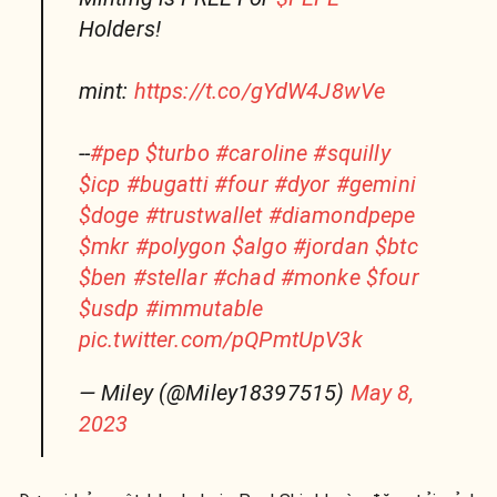
Holders!
mint:
https://t.co/gYdW4J8wVe
--
#pep
$turbo
#caroline
#squilly
$icp
#bugatti
#four
#dyor
#gemini
$doge
#trustwallet
#diamondpepe
$mkr
#polygon
$algo
#jordan
$btc
$ben
#stellar
#chad
#monke
$four
$usdp
#immutable
pic.twitter.com/pQPmtUpV3k
— Miley (@Miley18397515)
May 8,
2023