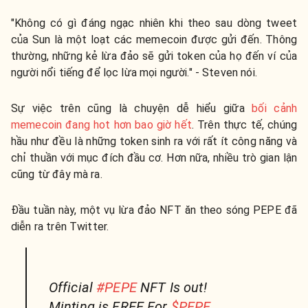
"Không có gì đáng ngạc nhiên khi theo sau dòng tweet
của Sun là một loạt các memecoin được gửi đến. Thông
thường, những kẻ lừa đảo sẽ gửi token của họ đến ví của
người nổi tiếng để lọc lừa mọi người." - Steven nói.
Sự việc trên cũng là chuyện dễ hiểu giữa
bối cảnh
memecoin đang hot hơn bao giờ hết
. Trên thực tế, chúng
hầu như đều là những token sinh ra với rất ít công năng và
chỉ thuần với mục đích đầu cơ. Hơn nữa, nhiều trò gian lận
cũng từ đây mà ra.
Đầu tuần này,
một vụ lừa đảo NFT ăn theo sóng PEPE
đã
diễn ra trên Twitter.
Official
#PEPE
NFT Is out!
Minting is FREE For
$PEPE