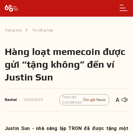
Trang chủ
Tin tổng hợp
Hàng loạt memecoin được
gửi “tặng không” đến ví
Justin Sun
Theo dõi
Rachel
-
12/05/2023
Coin68 trên
Justin Sun - nhà sáng lập TRON đã được tặng một