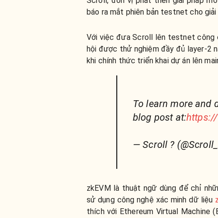
Scroll, đơn vị phát triển giải pháp m
báo ra mắt phiên bản testnet cho giải
Với việc đưa Scroll lên testnet công
hội được thử nghiệm đầy đủ layer-2 n
khi chính thức triển khai dự án lên m
To learn more and di
blog post at:
https:/
— Scroll ? (@Scrol
zkEVM là thuật ngữ dùng để chỉ nhữn
sử dụng công nghệ xác minh dữ liệu
thích với Ethereum Virtual Machine 