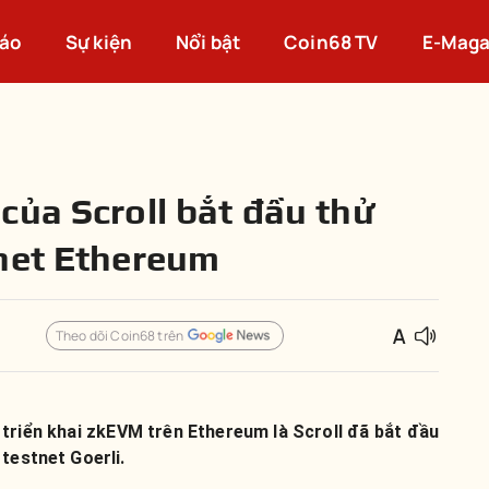
cáo
Sự kiện
Nổi bật
Coin68 TV
E-Maga
của Scroll bắt đầu thử
net Ethereum
Theo dõi Coin68 trên
triển khai zkEVM trên Ethereum là Scroll đã bắt đầu
testnet Goerli.