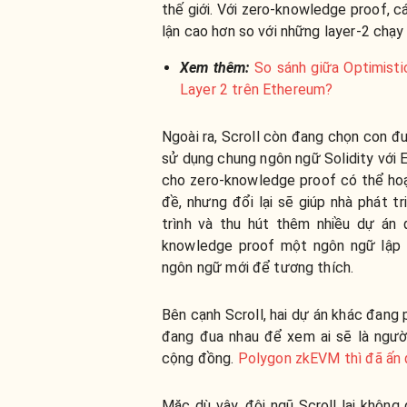
thế giới. Với zero-knowledge proof, 
lận cao hơn so với những layer-2 chạy
Xem thêm:
So sánh giữa Optimisti
Layer 2 trên Ethereum?
Ngoài ra, Scroll còn đang chọn con đ
sử dụng chung ngôn ngữ Solidity với 
cho zero-knowledge proof có thể ho
đề, nhưng đổi lại sẽ giúp nhà phát t
trình và thu hút thêm nhiều dự án 
knowledge proof một ngôn ngữ lập t
ngôn ngữ mới để tương thích.
Bên cạnh Scroll, hai dự án khác đang
đang đua nhau để xem ai sẽ là người
cộng đồng.
Polygon zkEVM thì đã ấn 
Mặc dù vậy, đội ngũ Scroll lại không 