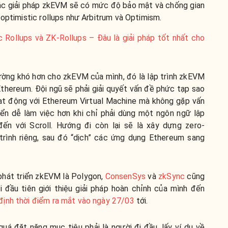
các giải pháp zkEVM sẽ có mức độ bảo mật và chống gian
 optimistic rollups như Arbitrum và Optimism.
c Rollups và ZK-Rollups – Đâu là giải pháp tốt nhất cho
ường khó hơn cho zkEVM của mình, đó là lập trình zkEVM
Ethereum. Đội ngũ sẽ phải giải quyết vấn đề phức tạp sao
ạt động với Ethereum Virtual Machine mà không gặp vấn
riển dễ làm việc hơn khi chỉ phải dùng một ngôn ngữ lập
đến với Scroll. Hướng đi còn lại sẽ là xây dựng zero-
rình riêng, sau đó “dịch” các ứng dụng Ethereum sang
 phát triển zkEVM là Polygon,
ConsenSys
và
zkSync
cũng
 đầu tiên giới thiệu giải pháp hoàn chỉnh của mình đến
định thời điểm ra mắt vào ngày 27/03
tới.
quá đặt nặng mục tiêu phải là người đi đầu, lấy ví dụ về