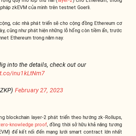
ở rộng quy mô lớp thứ hai (
layer-2
) cho Ethereum, thông
 pháp zkEVM của mình trên testnet Goerli.
 cộng, các nhà phát triển sẽ cho cộng đồng Ethereum cơ
ày, cũng như phát hiện những lỗ hổng còn tiềm ẩn, trước
ainnet Ethereum trong năm nay.
g into the details, check out our
/t.co/inu1kLtNm7
l_ZKP)
February 27, 2023
g blockchain layer-2 phát triển theo hướng zk-Rollups,
zero-knowledge proof
, đồng thời sở hữu khả năng tương
(EVM) để kết nối đến mạng lưới smart contract lớn nhất