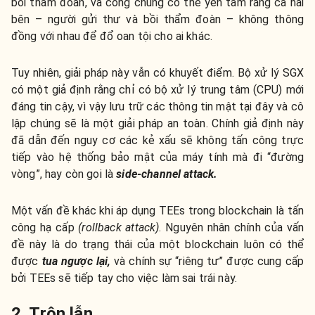
bồi thẩm đoàn, và công chúng có thể yên tâm rằng cả hai
bên – người gửi thư và bồi thẩm đoàn – không thông
đồng với nhau để đổ oan tội cho ai khác.
Tuy nhiên, giải pháp này vẫn có khuyết điểm. Bộ xử lý SGX
có một
giả định
rằng chỉ có bộ xử lý trung tâm (CPU) mới
đáng tin cậy, vì vậy lưu trữ các thông tin mật tại đây và cô
lập chúng sẽ là một giải pháp an toàn. Chính giả định này
đã dẫn đến nguy cơ các kẻ xấu sẽ không tấn công trực
tiếp vào hệ thống bảo mật của máy tính mà đi “đường
vòng”, hay còn gọi là
side-channel attack
.
Một vấn đề khác khi áp dụng TEEs trong blockchain là tấn
công hạ cấp
(rollback attack)
.
Nguyên nhân chính của vấn
đề này là do trạng thái của một blockchain luôn có thể
được
tua ngược lại,
và chính sự “riêng tư” được cung cấp
bởi TEEs sẽ
tiếp tay cho việc làm sai trái này
.
2. Trộn lẫn