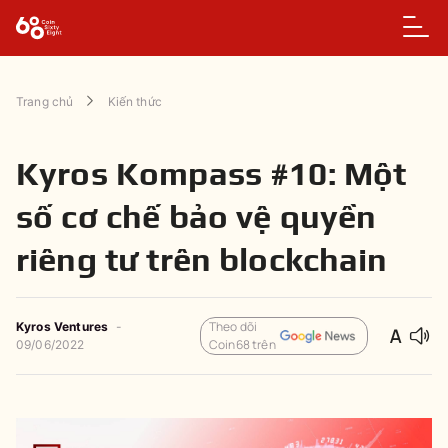
Trang chủ
Kiến thức
Kyros Kompass #10: Một
số cơ chế bảo vệ quyền
riêng tư trên blockchain
Theo dõi
Kyros Ventures
-
Coin68 trên
09/06/2022