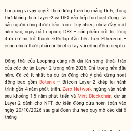
Loopring vì vậy quyết định dừng toàn bộ mảng DeFi, đồng
thời khẳng định Layer-2 và DEX vẫn tiếp tục hoạt động, tài
sản người dùng được bảo toàn. Tuy nhiên, chưa đầy một
năm sau, ngay cả Loopring DEX – sản phẩm cốt lõi từng
đưa dự án trở thành zkRollup đầu tiên trên Ethereum –
cũng chính thức phải nói lời chia tay với cộng đồng crypto.
Động thái của Loopring cũng nối dài làn sóng thoái trào
của các dự án Layer-2 trong năm 2026. Chỉ trong nửa đầu
năm, đã có ít nhất ba dự án đáng chú ý phải dừng hoạt
động bao gồm
Botanix
– Bitcoin Layer-2 khép lại hành
trình gần 4 năm phát triển,
Zero Network
ngừng vận hành
sau khoảng 1,5 năm phát triển và
Mint Blockchain
, dự án
Layer-2 dành cho NFT, dự kiến đóng cửa hoàn toàn vào
ngày 20/10/2026 sau giai đoạn thu hẹp quy mô kéo dài 6
tháng.