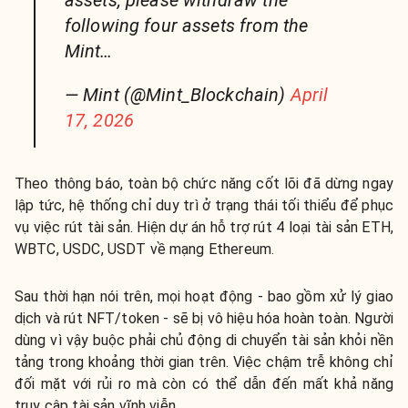
assets, please withdraw the
following four assets from the
Mint…
— Mint (@Mint_Blockchain)
April
17, 2026
Theo thông báo, toàn bộ chức năng cốt lõi đã dừng ngay
lập tức, hệ thống chỉ duy trì ở trạng thái tối thiểu để phục
vụ việc rút tài sản. Hiện dự án hỗ trợ rút 4 loại tài sản ETH,
WBTC, USDC, USDT về mạng Ethereum.
Sau thời hạn nói trên, mọi hoạt động - bao gồm xử lý giao
dịch và rút NFT/token - sẽ bị vô hiệu hóa hoàn toàn. Người
dùng vì vậy buộc phải chủ động di chuyển tài sản khỏi nền
tảng trong khoảng thời gian trên. Việc chậm trễ không chỉ
đối mặt với rủi ro mà còn có thể dẫn đến mất khả năng
truy cập tài sản vĩnh viễn.