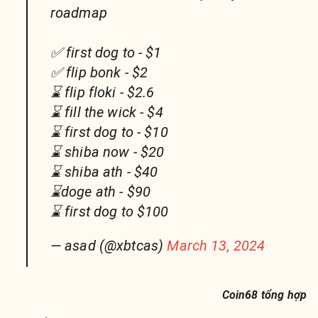
roadmap
✅ first dog to - $1
✅ flip bonk - $2
⌛️ flip floki - $2.6
⌛️ fill the wick - $4
⌛️ first dog to - $10
⌛️ shiba now - $20
⌛️ shiba ath - $40
⌛️doge ath - $90
⌛️ first dog to $100
— asad (@xbtcas)
March 13, 2024
Coin68 tổng hợp