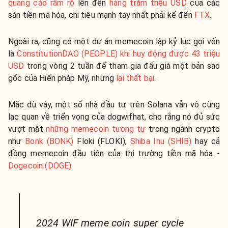
quảng cáo rầm rộ
lên đến
hàng trăm triệu USD
của các
sàn tiền mã hóa, chi tiêu mạnh tay nhất phải kể đến
FTX
.
Ngoài ra, cũng có một dự án memecoin lập kỷ lục gọi vốn
là
ConstitutionDAO (PEOPLE) khi huy động được 43 triệu
USD
trong vòng 2 tuần để tham gia đấu giá một bản sao
gốc của Hiến pháp Mỹ, nhưng
lại thất bại
.
Mặc dù vậy, một số nhà đầu tư trên Solana vẫn vô cùng
lạc quan về triển vọng của dogwifhat, cho rằng nó đủ sức
vượt mặt
những memecoin tương tự
trong ngành crypto
như
Bonk (BONK)
Floki (FLOKI),
Shiba Inu (SHIB)
hay cả
đồng memecoin đầu tiên của thị trường tiền mã hóa -
Dogecoin (DOGE)
.
2024 WIF meme coin super cycle