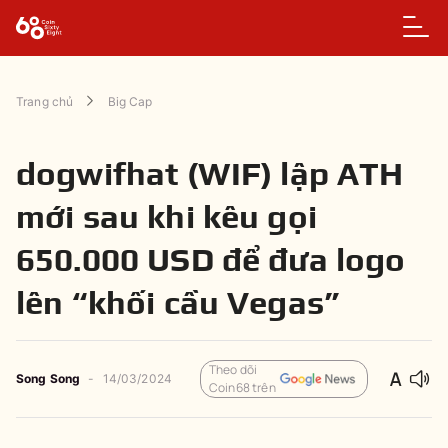
Trang chủ
Big Cap
dogwifhat (WIF) lập ATH
mới sau khi kêu gọi
650.000 USD để đưa logo
lên “khối cầu Vegas”
Theo dõi
Song Song
-
14/03/2024
Coin68 trên