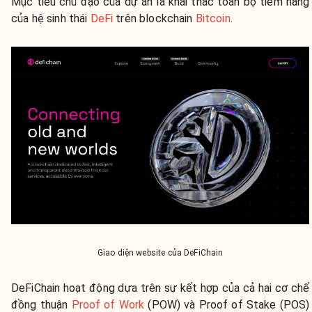
Mục tiêu chủ đạo của dự án là khai thác toàn bộ tiềm năng
của hệ sinh thái
DeFi
trên blockchain
Bitcoin
.
Giao diện website của DeFiChain
DeFiChain hoạt động dựa trên sự kết hợp của cả hai cơ chế
đồng thuận
Proof of Work
(POW) và Proof of Stake (POS)