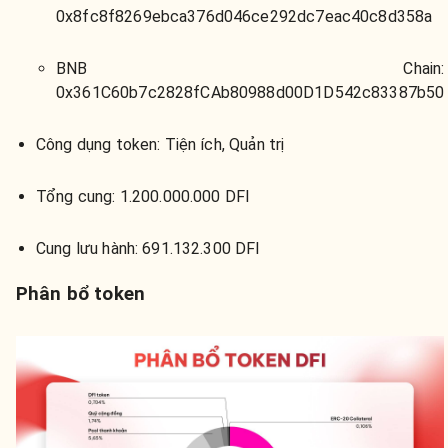
0x8fc8f8269ebca376d046ce292dc7eac40c8d358a
BNB Chain:
0x361C60b7c2828fCAb80988d00D1D542c83387b50
Công dụng token
: Tiện ích, Quản trị
Tổng cung
: 1.200.000.000 DFI
Cung lưu hành
: 691.132.300 DFI
Phân bổ token