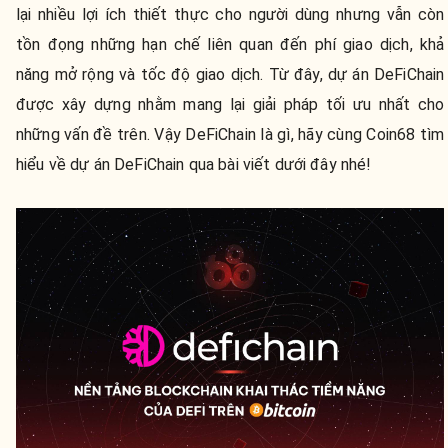
lại nhiều lợi ích thiết thực cho người dùng nhưng vẫn còn
tồn đọng những hạn chế liên quan đến phí giao dịch, khả
năng mở rộng và tốc độ giao dịch. Từ đây, dự án DeFiChain
được xây dựng nhằm mang lại giải pháp tối ưu nhất cho
những vấn đề trên. Vậy DeFiChain là gì, hãy cùng Coin68 tìm
hiểu về dự án DeFiChain qua bài viết dưới đây nhé!