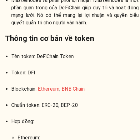
Masternodes và phân phối lợi nhuận:
Masternodes là một
phần quan trọng của DeFiChain giúp duy trì và hoạt động
mạng lưới. Nó có thể mang lại lợi nhuận và quyền biểu
quyết quản trị cho người vận hành.
Thông tin cơ bản về token
Tên token
: DeFiChain Token
Token
: DFI
Blockchain
:
Ethereum
,
BNB Chain
Chuẩn token
: ERC-20, BEP-20
Hợp đồng
:
Ethereum: