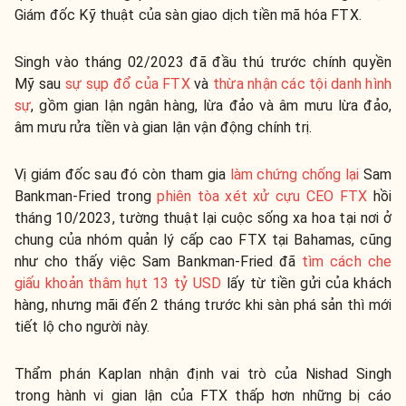
Giám đốc Kỹ thuật của sàn giao dịch tiền mã hóa FTX.
Singh vào tháng 02/2023 đã đầu thú trước chính quyền
Mỹ sau
sự sụp đổ của FTX
và
thừa nhận các tội danh hình
sự
, gồm gian lận ngân hàng, lừa đảo và âm mưu lừa đảo,
âm mưu rửa tiền và gian lận vận động chính trị.
Vị giám đốc sau đó còn tham gia
làm chứng chống lại
Sam
Bankman-Fried trong
phiên tòa xét xử cựu CEO FTX
hồi
tháng 10/2023, tường thuật lại cuộc sống xa hoa tại nơi ở
chung của nhóm quản lý cấp cao FTX tại Bahamas, cũng
như cho thấy việc Sam Bankman-Fried đã
tìm cách che
giấu khoản thâm hụt 13 tỷ USD
lấy từ tiền gửi của khách
hàng, nhưng mãi đến 2 tháng trước khi sàn phá sản thì mới
tiết lộ cho người này.
Thẩm phán Kaplan nhận định vai trò của Nishad Singh
trong hành vi gian lận của FTX thấp hơn những bị cáo