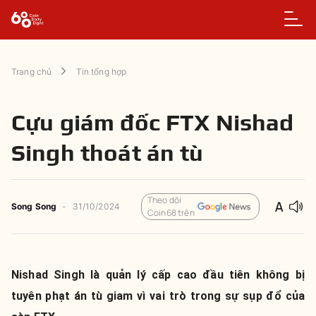
Trang chủ
Tin tổng hợp
Cựu giám đốc FTX Nishad
Singh thoát án tù
Theo dõi
Song Song
-
31/10/2024
Coin68 trên
Nishad Singh là quản lý cấp cao đầu tiên không bị
tuyên phạt án tù giam vì vai trò trong sự sụp đổ của