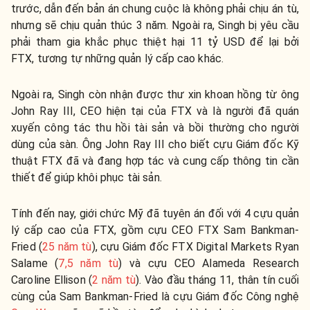
trước, dẫn đến bản án chung cuộc là không phải chịu án tù,
nhưng sẽ chịu quản thúc 3 năm. Ngoài ra, Singh bị yêu cầu
phải tham gia khắc phục thiệt hại 11 tỷ USD để lại bởi
FTX, tương tự những quản lý cấp cao khác.
Ngoài ra, Singh còn nhận được thư xin khoan hồng từ ông
John Ray III, CEO hiện tại của FTX và là người đã quán
xuyến công tác thu hồi tài sản và bồi thường cho người
dùng của sàn. Ông John Ray III cho biết cựu Giám đốc Kỹ
thuật FTX đã và đang hợp tác và cung cấp thông tin cần
thiết để giúp khôi phục tài sản.
Tính đến nay, giới chức Mỹ đã tuyên án đối với 4 cựu quản
lý cấp cao của FTX, gồm cựu CEO FTX Sam Bankman-
Fried (
25 năm tù
), cựu Giám đốc FTX Digital Markets Ryan
Salame (
7,5 năm tù
) và cựu CEO Alameda Research
Caroline Ellison (
2 năm tù
). Vào đầu tháng 11, thân tín cuối
cùng của Sam Bankman-Fried là cựu Giám đốc Công nghệ