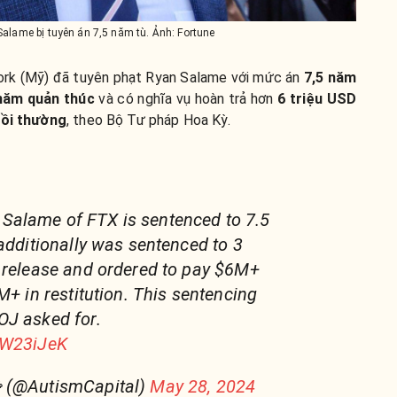
alame bị tuyên án 7,5 năm tù. Ảnh: Fortune
rk (Mỹ) đã tuyên phạt
Ryan Salame với mức án
7,5 năm
năm quản thúc
và có nghĩa vụ hoàn trả hơn
6 triệu USD
bồi thường
,
theo Bộ Tư pháp Hoa Kỳ.
Salame of FTX is sentenced to 7.5
 additionally was sentenced to 3
 release and ordered to pay $6M+
M+ in restitution. This sentencing
OJ asked for.
4W23iJeK
 (@AutismCapital)
May 28, 2024