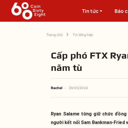
Tin tức
Báo 
Trang chủ
Tin tổng hợp
Cấp phó FTX Ryan
năm tù
Rachel
-
29/05/2024
Ryan Salame từng giữ chức đồng 
người kết nối Sam Bankman-Fried với