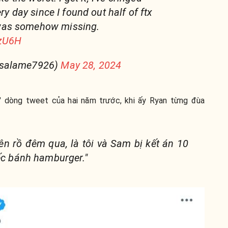
ry day since I found out half of ftx
as somehow missing.
AzU6H
rsalame7926)
May 28, 2024
" dòng tweet của hai năm trước,
khi ấy Ryan từng đùa
ên rồ đêm qua, là tôi và Sam bị kết án 10
ếc bánh hamburger."