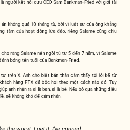
 là người kết nối cựu CEO Sam Bankman-Fried với giới tài
án không quá 18 tháng tù, bởi vì luật sư của ông khẳng
ung tâm của hoạt động lừa đảo, riêng Salame cũng chịu
lại cho rằng Salame nên ngồi tù từ 5 đến 7 năm, vì Salame
đánh bóng tên tuổi của Bankman-Fried.
 tư trên X. Anh cho biết bản thân cảm thấy tội lỗi kể từ
a khách hàng FTX đã bốc hơi theo một cách nào đó. Tuy
giúp anh nhận ra ai là bạn, ai là bè. Nếu bỏ qua những điều
 đề, sẽ không khó để cảm nhận.
ke the worst. I get it, I've cringed