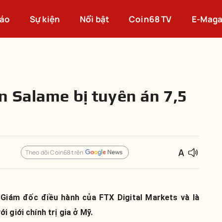
cáo
Sự kiện
Nổi bật
Coin68 TV
E-Maga
 Salame bị tuyên án 7,5
Theo dõi Coin68 trên
Giám đốc điều hành của FTX Digital Markets và là
 giới chính trị gia ở Mỹ.