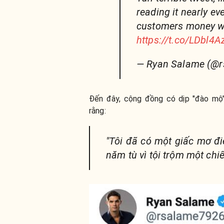
reading it nearly eve
customers money w
https://t.co/LDbl4
— Ryan Salame (@
Đến đây, cộng đồng có dịp "đào mộ
rằng:
"Tôi đã có một giấc mơ đi
năm tù vì tội trộm một chi