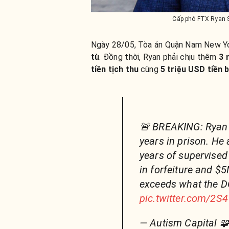
Cấp phó FTX Ryan S
Ngày 28/05, Tòa án Quận Nam New Yo
tù
.
Đồng thời, Ryan phải chịu thêm
3 
tiền tịch thu
cùng
5 triệu USD tiền 
🚨 BREAKING: Ryan 
years in prison. He
years of supervised
in forfeiture and $5
exceeds what the D
pic.twitter.com/2S
— Autism Capital 