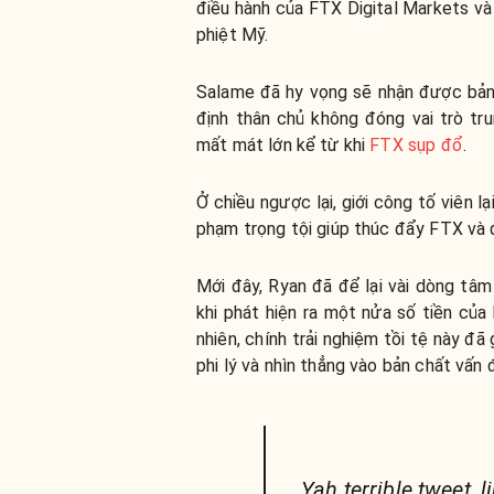
điều hành của FTX Digital Markets và
phiệt Mỹ.
Salame đã hy vọng sẽ nhận được bản 
định thân chủ không đóng vai trò tr
mất mát lớn kể từ khi
FTX sụp đổ
.
Ở chiều ngược lại, giới công tố viên 
phạm trọng tội giúp thúc đẩy FTX và 
Mới đây, Ryan đã để lại vài dòng tâm
khi phát hiện ra một nửa số tiền củ
nhiên, chính trải nghiệm tồi tệ này đã 
phi lý và nhìn thẳng vào bản chất vấn
Yah terrible tweet, li