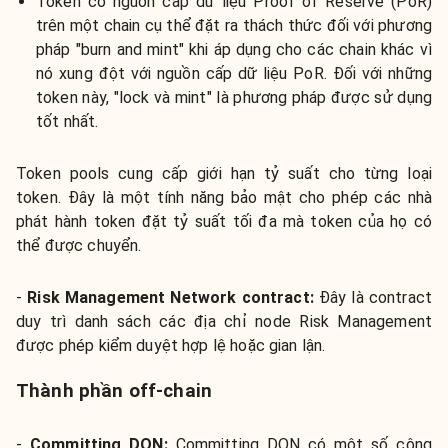
Token có nguồn cấp dữ liệu Proof of Reserve (PoR)
trên một chain cụ thể đặt ra thách thức đối với phương
pháp "burn and mint" khi áp dụng cho các chain khác vì
nó xung đột với nguồn cấp dữ liệu PoR. Đối với những
token này, "lock và mint" là phương pháp được sử dụng
tốt nhất.
Token pools cung cấp giới hạn tỷ suất cho từng loại
token. Đây là một tính năng bảo mật cho phép các nhà
phát hành token đặt tỷ suất tối đa mà token của họ có
thể được chuyển.
-
Risk Management Network contract:
Đây là contract
duy trì danh sách các địa chỉ node Risk Management
được phép kiểm duyệt hợp lệ hoặc gian lận.
Thành phần off-chain
-
Committing DON:
Committing DON có một số công