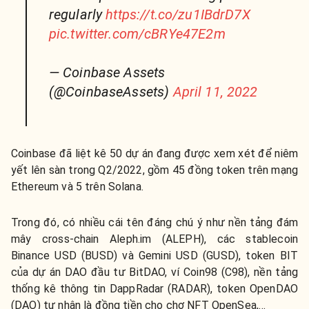
regularly
https://t.co/zu1IBdrD7X
pic.twitter.com/cBRYe47E2m
— Coinbase Assets
(@CoinbaseAssets)
April 11, 2022
Coinbase đã liệt kê 50 dự án đang được xem xét để niêm
yết lên sàn trong Q2/2022, gồm 45 đồng token trên mạng
Ethereum và 5 trên Solana.
Trong đó, có nhiều cái tên đáng chú ý như nền tảng đám
mây cross-chain Aleph.im (ALEPH), các stablecoin
Binance USD (BUSD) và Gemini USD (GUSD), token BIT
của dự án DAO đầu tư BitDAO, ví Coin98 (C98), nền tảng
thống kê thông tin DappRadar (RADAR), token OpenDAO
(DAO) tự nhận là đồng tiền cho chợ NFT OpenSea,…