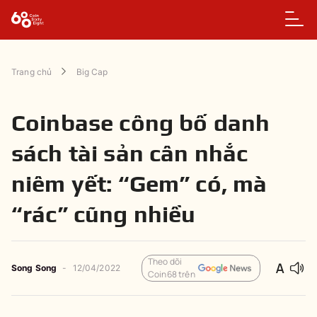
Trang chủ
Big Cap
Coinbase công bố danh
sách tài sản cân nhắc
niêm yết: “Gem” có, mà
“rác” cũng nhiều
Theo dõi
Song Song
-
12/04/2022
Coin68 trên