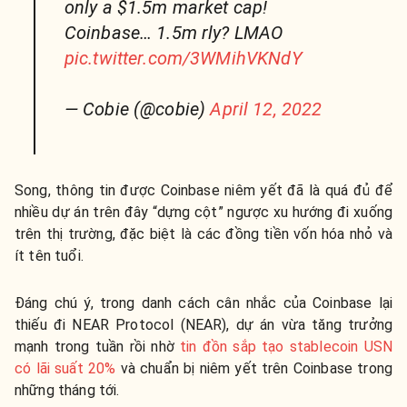
only a $1.5m market cap!
Coinbase… 1.5m rly? LMAO
pic.twitter.com/3WMihVKNdY
— Cobie (@cobie)
April 12, 2022
Song, thông tin được Coinbase niêm yết đã là quá đủ để
nhiều dự án trên đây “dựng cột” ngược xu hướng đi xuống
trên thị trường, đặc biệt là các đồng tiền vốn hóa nhỏ và
ít tên tuổi.
Đáng chú ý, trong danh cách cân nhắc của Coinbase lại
thiếu đi NEAR Protocol (NEAR), dự án vừa tăng trưởng
mạnh trong tuần rồi nhờ
tin đồn sắp tạo stablecoin USN
có lãi suất 20%
và chuẩn bị niêm yết trên Coinbase trong
những tháng tới.